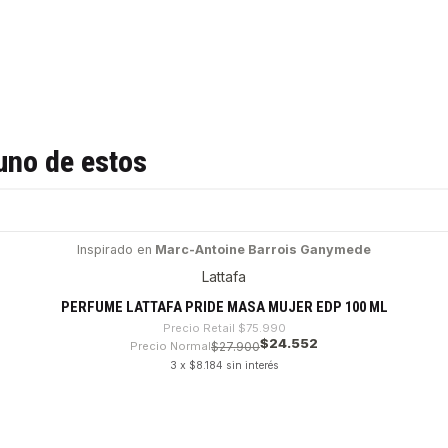
uno de estos
Inspirado en
Marc-Antoine Barrois Ganymede
Lattafa
PERFUME LATTAFA PRIDE MASA MUJER EDP 100 ML
Precio Retail
$75.990
$24.552
Precio Normal
$27.900
3 x $8.184 sin interés