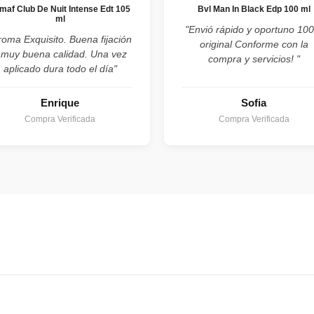
maf Club De Nuit Intense Edt 105
Bvl Man In Black Edp 100 ml
ml
"Envió rápido y oportuno 10
roma Exquisito. Buena fijación
original Conforme con la
 muy buena calidad. Una vez
compra y servicios! "
aplicado dura todo el día"
Enrique
Sofia
Compra Verificada
Compra Verificada