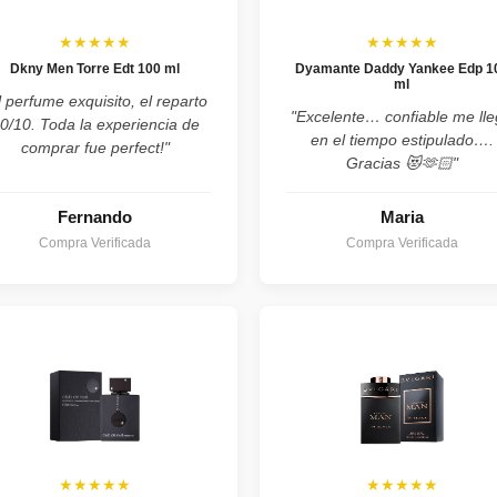
★★★★★
★★★★★
Dkny Men Torre Edt 100 ml
Dyamante Daddy Yankee Edp 1
ml
l perfume exquisito, el reparto
"Excelente… confiable me ll
0/10. Toda la experiencia de
en el tiempo estipulado….
comprar fue perfect!"
Gracias 😻🫶🏻"
Fernando
Maria
Compra Verificada
Compra Verificada
★★★★★
★★★★★