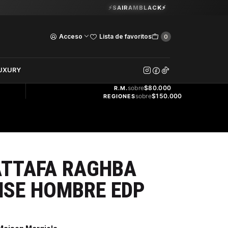
Guardia Vieja 202. Oficina 102.
⚡SAIRAMBLACK⚡
Ver Horarios
Acceso
Lista de favoritos
0
DOS
UXURY
ENVÍO
GRATIS
sobre
$80.000
R.M.
sobre
$150.000
REGIONES
ATTAFA RAGHBA
NSE HOMBRE EDP