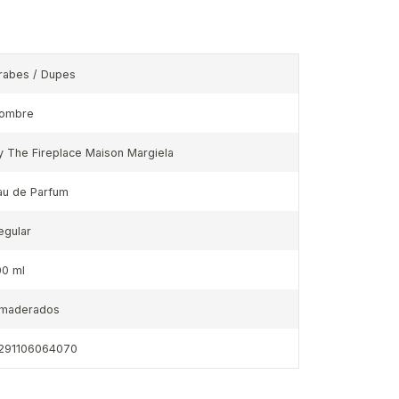
rabes / Dupes
ombre
y The Fireplace Maison Margiela
au de Parfum
egular
00 ml
maderados
291106064070