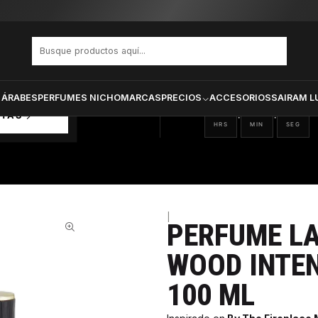
fa Raghba Wood Intense Hombre Edp 100 ml
PRODUCTOS SELECCIONA
CTOS
ONADOS
 ÁRABES
PERFUMES NICHO
MARCAS
PRECIOS
ACCESORIOS
SAIRAM L
03
17
41
:
:
RTAS
HRS
MIN
SEG
|
PERFUME L
70%
WOOD INTE
100 ML