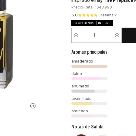
Inspirado en
By The Fireplace 
Precio Retail: $48.990
5.0
1 reseña
PRECIO TIENDAS | INTERNET
Cantidad
Aromas principales
amaderado
dulce
ahumado
avainillado
atalcado
Notas de Salida