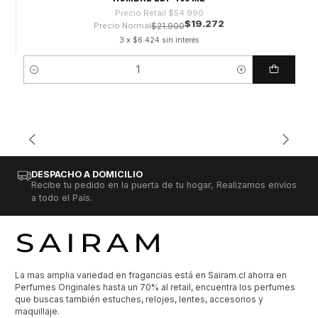
Precio Retail
$54.990
$19.272
Precio Normal
$21.900
3 x $6.424 sin interés
Cantidad
DESPACHO A DOMICILIO
Recibe tu pedido en la puerta de tu hogar, Realizamos envíos
a todo el País.
La mas amplia variedad en fragancias está en Sairam.cl ahorra en
Perfumes Originales hasta un 70% al retail, encuentra los perfumes
que buscas también estuches, relojes, lentes, accesorios y
maquillaje.