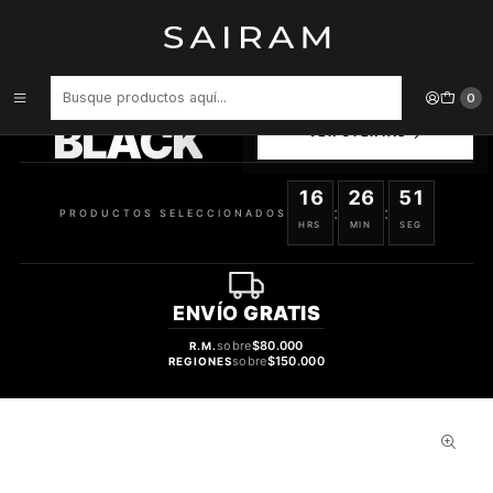
Inicio
Perfume
Perfumes Unisex
Perfume Le Chameau Desert Angel Unisex Edp 100 ml
PRODUCTOS
0
SELECCIONADOS
BLACK
VER OFERTAS
16
26
50
:
:
PRODUCTOS SELECCIONADOS
HRS
MIN
SEG
ENVÍO
GRATIS
sobre
$80.000
R.M.
sobre
$150.000
REGIONES
64%