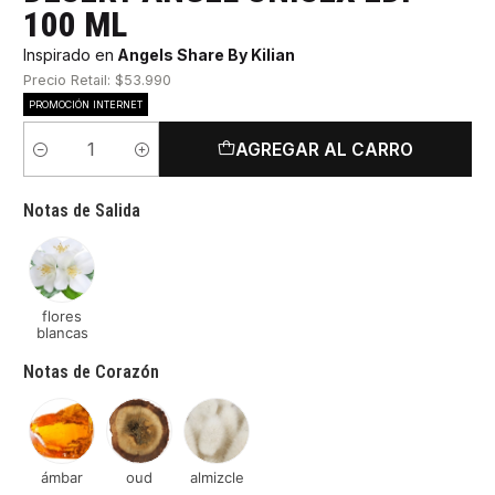
100 ML
Inspirado en
Angels Share By Kilian
Precio Retail: $53.990
PROMOCIÓN INTERNET
AGREGAR AL CARRO
Cantidad
Notas de Salida
flores
blancas
Notas de Corazón
ámbar
oud
almizcle