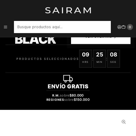
Inicio
Perfume
Perfumes de Hombre
PERFUME LIGHT BLUE VARON EDT 100 ML NUEVO ENVASE
PRODUCTOS
0
SELECCIONADOS
BLACK
VER OFERTAS
09
25
07
:
:
PRODUCTOS SELECCIONADOS
HRS
MIN
SEG
ENVÍO
GRATIS
sobre
$80.000
R.M.
sobre
$150.000
REGIONES
29%