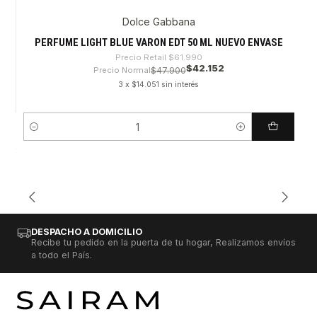
Dolce Gabbana
-32%
PERFUME LIGHT BLUE VARON EDT 50 ML NUEVO ENVASE
Precio Retail
$61.990
$42.152
Precio Normal
$47.900
3 x $14.051 sin interés
Cantidad
DESPACHO A DOMICILIO
Recibe tu pedido en la puerta de tu hogar, Realizamos envíos
a todo el País.