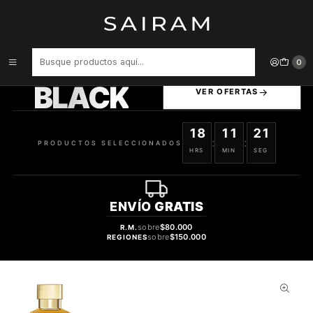
Inicio
Perfume
Perfumes Unisex
Perfume Loreva Amber Oudh Clon Grand Soir Maison Francis
Kurkdjian Unisex Extrait De Parfum 50 ml
PRODUCTOS
0
SELECCIONADOS
BLACK
VER OFERTAS
18
11
20
:
:
PRODUCTOS SELECCIONADOS
HRS
MIN
SEG
ENVÍO
GRATIS
sobre
$80.000
R.M.
sobre
$150.000
REGIONES
69%