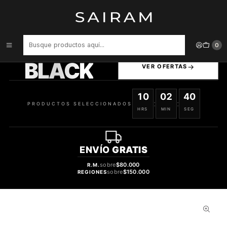
Inicio
Perfume
Perfumes Unisex
Perfume Loreva Hypnotic Clon Baccarat Rouge 540 Unisex Extrait
De Parfum 50 ml
PRODUCTOS
0
SELECCIONADOS
BLACK
VER OFERTAS
10
02
39
:
:
PRODUCTOS SELECCIONADOS
HRS
MIN
SEG
ENVÍO
GRATIS
sobre
$80.000
R.M.
sobre
$150.000
REGIONES
69%