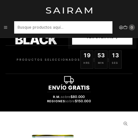
Inicio
Perfume
Perfumes de Mujer
Perfume Maison Alhambra Chic Velvet Vert Secret Mujer Edp 100 ml
PRODUCTOS
0
SELECCIONADOS
BLACK
VER OFERTAS
19
53
13
:
:
PRODUCTOS SELECCIONADOS
HRS
MIN
SEG
ENVÍO
GRATIS
sobre
$80.000
R.M.
sobre
$150.000
REGIONES
58%