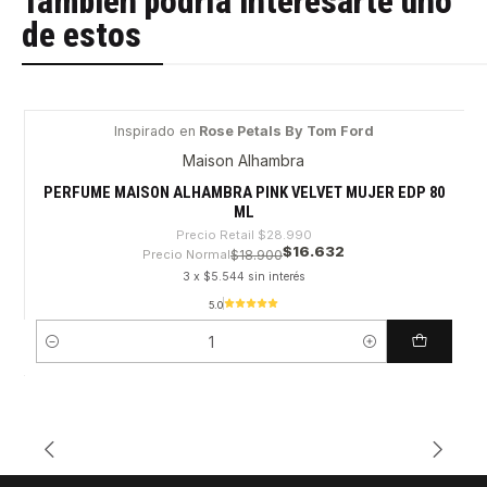
También podría interesarte uno
de estos
Inspirado en
Rose Petals By Tom Ford
-42%
Maison Alhambra
PERFUME MAISON ALHAMBRA PINK VELVET MUJER EDP 80
ML
Precio Retail
$28.990
$16.632
Precio Normal
$18.900
3 x $5.544 sin interés
5.0
Cantidad