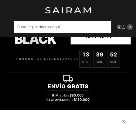
Inicio
Perfume
Perfumes de Mujer
PERFUME MAISON ALHAMBRA GLOSSY MUJER EDP 100 ML
PRODUCTOS
0
SELECCIONADOS
BLACK
VER OFERTAS
13
39
51
:
:
PRODUCTOS SELECCIONADOS
HRS
MIN
SEG
ENVÍO
GRATIS
sobre
$80.000
R.M.
sobre
$150.000
REGIONES
53%