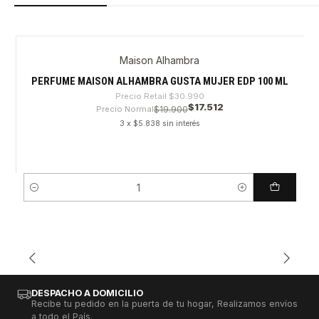
Maison Alhambra
-43%
PERFUME MAISON ALHAMBRA GUSTA MUJER EDP 100 ML
Precio Retail
$30.990
$17.512
Precio Normal
$19.900
3 x $5.838 sin interés
Cantidad
DESPACHO A DOMICILIO
Recibe tu pedido en la puerta de tu hogar, Realizamos envíos
a todo el País.