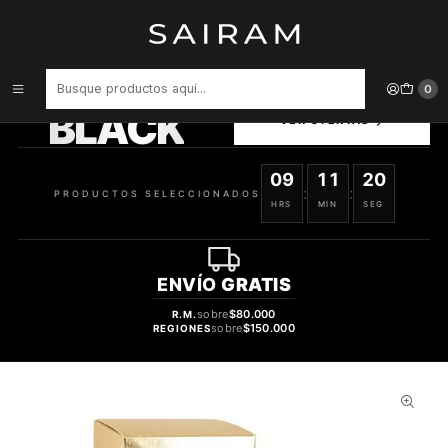
Inicio
Perfume
Perfumes Nicho
PERFUME MANCERA THE AOUD UNISEX EDP 120 ML
PRODUCTOS
0
SELECCIONADOS
BLACK
VER OFERTAS
09
11
19
:
:
PRODUCTOS SELECCIONADOS
HRS
MIN
SEG
ENVÍO
GRATIS
sobre
$80.000
R.M.
sobre
$150.000
REGIONES