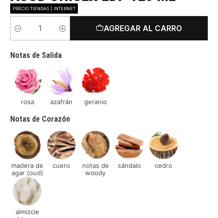
PRECIO TIENDAS | INTERNET
AGREGAR AL CARRO
Cantidad
Notas de Salida
rosa
azafrán
geranio
Notas de Corazón
madera de
cuero
notas de
sándalo
cedro
agar (oud)
woody
almizcle