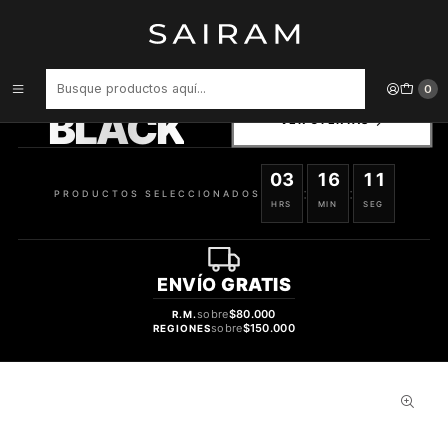
Inicio
Perfume
Perfumes de Hombre
PERFUME PARADISE STAR MAN HOMBRE EDP 100 ML
PRODUCTOS
0
SELECCIONADOS
BLACK
VER OFERTAS
03
16
10
:
:
PRODUCTOS SELECCIONADOS
HRS
MIN
SEG
ENVÍO
GRATIS
sobre
$80.000
R.M.
sobre
$150.000
REGIONES
55%