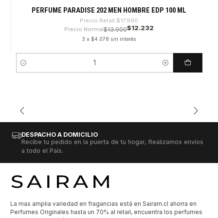
PERFUME PARADISE 202 MEN HOMBRE EDP 100 ML
Precio Retail
$17.990
$12.232
Precio Normal
$13.900
3 x $4.078 sin interés
Cantidad
DESPACHO A DOMICILIO
Recibe tu pedido en la puerta de tu hogar, Realizamos envíos
a todo el País.
La mas amplia variedad en fragancias está en Sairam.cl ahorra en
Perfumes Originales hasta un 70% al retail, encuentra los perfumes