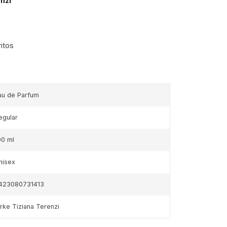
nzi
ritos
au de Parfum
egular
00 ml
nisex
423080731413
irke Tiziana Terenzi