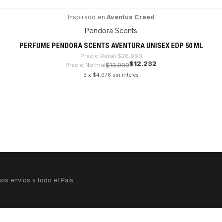
Inspirado en
Aventus Creed
Pendora Scents
PERFUME PENDORA SCENTS AVENTURA UNISEX EDP 50 ML
Precio Retail
$26.990
$12.232
Precio Normal
$13.900
3 x $4.078 sin interés
os envíos a todo el País.