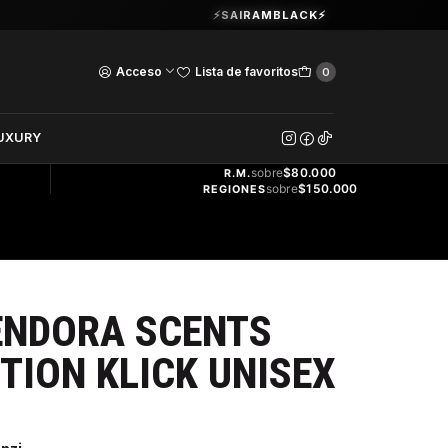
Guardia Vieja 202. Oficina 102.
⚡SAIRAMBLACK⚡
Ver Horarios
Acceso
Lista de favoritos
0
DOS
UXURY
ENVÍO
GRATIS
sobre
$80.000
R.M.
sobre
$150.000
REGIONES
ENDORA SCENTS
CTION KLICK UNISEX