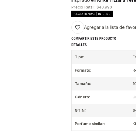
Inspirado en
Kirke Tiziana Tere
Precio Retail: $40.990
PRECIO TIENDAS | INTERNET
Agregar a la lista de favo
COMPARTIR ESTE PRODUCTO
DETALLES
Tipo:
E
Formato:
R
Tamaño:
1
Género:
U
GTIN:
6
Perfume similar:
K