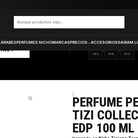
nts Tizi Collection Klick Unisex Edp 100 ml
PRODUCTOS SELECCIONA
CTOS
ONADOS
 ÁRABES
PERFUMES NICHO
MARCAS
PRECIOS
ACCESORIOS
SAIRAM L
06
47
29
:
:
RTAS
HRS
MIN
SEG
|
PERFUME P
64%
TIZI COLLE
EDP 100 ML