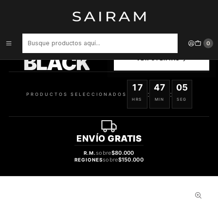
Inicio
Perfume
Perfumes de Mujer
PERFUME REM ARIANA GRANDE DAMA EDP 50 ML
PRODUCTOS
0
SELECCIONADOS
BLACK
VER OFERTAS
17
47
04
:
:
PRODUCTOS SELECCIONADOS
HRS
MIN
SEG
ENVÍO
GRATIS
sobre
$80.000
R.M.
sobre
$150.000
REGIONES
52%