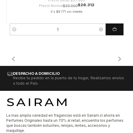
Precio Retail
$53.990
$26.312
Precio Normal
$29.900
3 x $8.771 sin interés
Cantidad
DESPACHO A DOMICILIO
Recibe tu pedido en la puerta de tu hogar, Realizamos envíos
a todo el País.
La mas amplia variedad en fragancias está en Sairam.cl ahorra en
Perfumes Originales hasta un 70% al retail, encuentra los perfumes
que buscas también estuches, relojes, lentes, accesorios y
maquillaje.