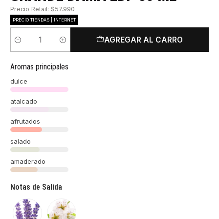
Precio Retail: $57.990
PRECIO TIENDAS | INTERNET
AGREGAR AL CARRO
Cantidad
Aromas principales
dulce
atalcado
afrutados
salado
amaderado
Notas de Salida