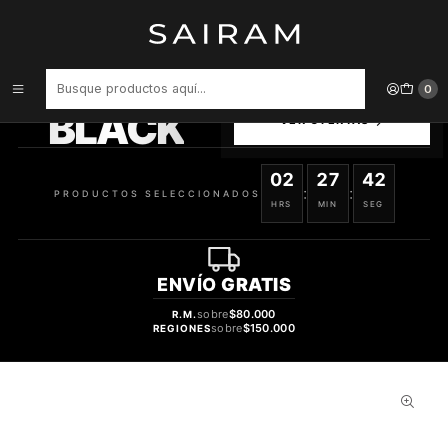
Inicio
Perfume
Perfumes Unisex
Perfume Riiffs Goodness Oud Blanc Unisex Edp 100 ml
PRODUCTOS
0
SELECCIONADOS
BLACK
VER OFERTAS
02
27
42
:
:
PRODUCTOS SELECCIONADOS
HRS
MIN
SEG
ENVÍO
GRATIS
sobre
$80.000
R.M.
sobre
$150.000
REGIONES
56%