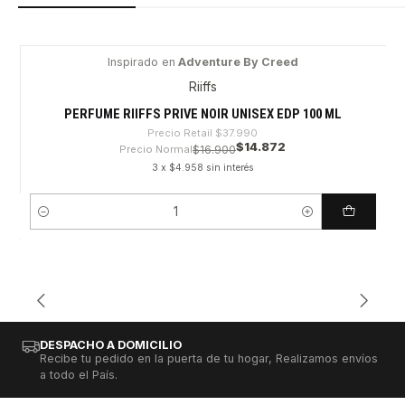
Inspirado en
Adventure By Creed
-60%
Riiffs
PERFUME RIIFFS PRIVE NOIR UNISEX EDP 100 ML
Precio Retail
$37.990
$14.872
Precio Normal
$16.900
3 x $4.958 sin interés
Cantidad
DESPACHO A DOMICILIO
Recibe tu pedido en la puerta de tu hogar, Realizamos envíos
a todo el País.