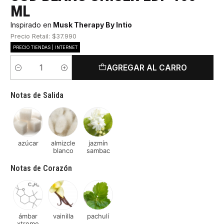
ML
Inspirado en
Musk Therapy By Intio
Precio Retail: $37.990
PRECIO TIENDAS | INTERNET
AGREGAR AL CARRO
Cantidad
Notas de Salida
azúcar
almizcle
jazmín
blanco
sambac
Notas de Corazón
ámbar
vainilla
pachulí
xtreme