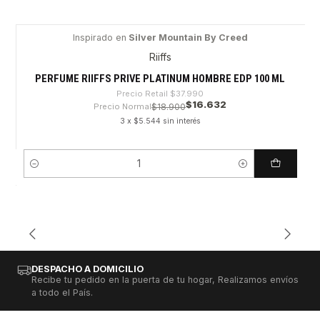
Inspirado en
Silver Mountain By Creed
-56%
Riiffs
PERFUME RIIFFS PRIVE PLATINUM HOMBRE EDP 100 ML
Precio Retail
$37.990
$16.632
Precio Normal
$18.900
3 x $5.544 sin interés
Cantidad
DESPACHO A DOMICILIO
Recibe tu pedido en la puerta de tu hogar, Realizamos envíos
a todo el País.