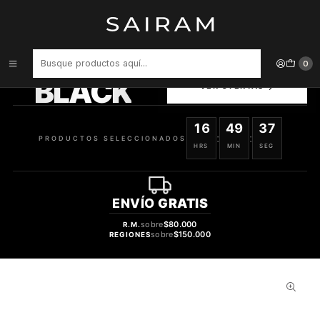
Inicio
Perfume
Perfumes Unisex
Perfume Riiffs Prive Noir Unisex Edp 100 ml
PRODUCTOS
0
SELECCIONADOS
BLACK
VER OFERTAS
16
49
36
:
:
PRODUCTOS SELECCIONADOS
HRS
MIN
SEG
ENVÍO
GRATIS
sobre
$80.000
R.M.
sobre
$150.000
REGIONES
61%