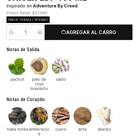
Inspirado en
Adventure By Creed
Precio Retail: $37.990
PRECIO TIENDAS | INTERNET
AGREGAR AL CARRO
Cantidad
Notas de Salida
pachulí
palo de
sabio
rosa
brasileño
Notas de Corazón
haba tonka
amberwoo
cuero
ante
abedul
d