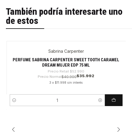
También podría interesarte uno
de estos
Sabrina Carpenter
-32%
PERFUME SABRINA CARPENTER SWEET TOOTH CARAMEL
DREAM MUJER EDP 75 ML
Precio Retail
$52.990
$35.992
Precio Normal
$40.900
3 x $11.998 sin interés
Cantidad