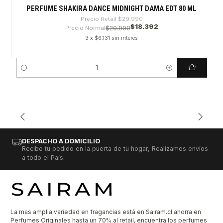
PERFUME SHAKIRA DANCE MIDNIGHT DAMA EDT 80 ML
Precio Retail
$29.990
$18.392
Precio Normal
$20.900
3 x $6.131 sin interés
Cantidad
DESPACHO A DOMICILIO
Recibe tu pedido en la puerta de tu hogar, Realizamos envíos
a todo el País.
La mas amplia variedad en fragancias está en Sairam.cl ahorra en
Perfumes Originales hasta un 70% al retail, encuentra los perfumes