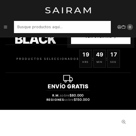
Inicio
Perfume
Perfumes de Mujer
PERFUME SHAKIRA DANCE RED MIDNIGHT DAMA EDT 80 ML
PRODUCTOS
0
SELECCIONADOS
BLACK
VER OFERTAS
19
49
17
:
:
PRODUCTOS SELECCIONADOS
HRS
MIN
SEG
ENVÍO
GRATIS
sobre
$80.000
R.M.
sobre
$150.000
REGIONES
31%