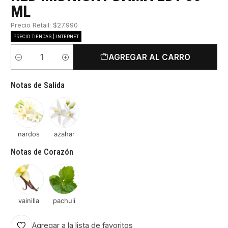
ML
Precio Retail: $27.990
PRECIO TIENDAS | INTERNET
AGREGAR AL CARRO
Cantidad
Notas de Salida
nardos
azahar
Notas de Corazón
vainilla
pachulí
Agregar a la lista de favoritos