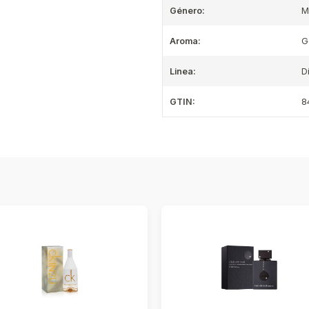
Género:
M
Aroma:
G
Linea:
D
GTIN:
8