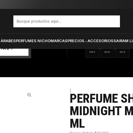
Dance Midnight Muse Dama Edt 80 ml
PRODUCTOS SELECCIONA
CTOS
ONADOS
 ÁRABES
PERFUMES NICHO
MARCAS
PRECIOS
ACCESORIOS
SAIRAM L
12
32
38
:
:
RTAS
HRS
MIN
SEG
|
PERFUME S
28%
MIDNIGHT M
ML