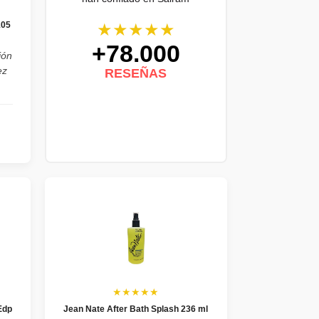
★★★★★
105
+78.000
ión
ez
RESEÑAS
★★★★★
Edp
Jean Nate After Bath Splash 236 ml