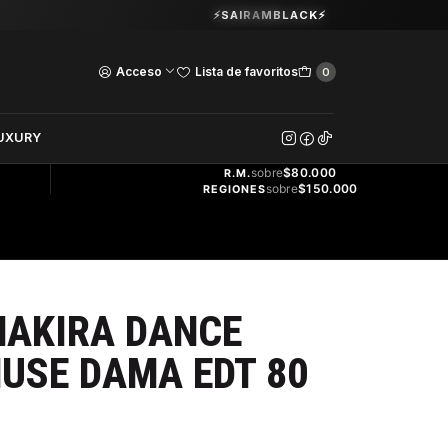
Guardia Vieja 202. Oficina 102.
⚡SAIRAMBLACK⚡
Ver Horarios
Acceso
Lista de favoritos
0
DOS
UXURY
ENVÍO
GRATIS
sobre
$80.000
R.M.
sobre
$150.000
REGIONES
HAKIRA DANCE
USE DAMA EDT 80