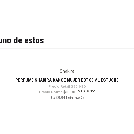
uno de estos
Shakira
PERFUME SHAKIRA DANCE MUJER EDT 80 ML ESTUCHE
Precio Retail
$30.990
$16.632
Precio Normal
$18.900
3 x $5.544 sin interés
VER DETALLES