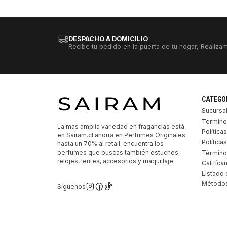
DESPACHO A DOMICILIO
Recibe tu pedido en la puerta de tu hogar, Realizam
CATEGO
Sucursa
Termino
La mas amplia variedad en fragancias está
Política
en Sairam.cl ahorra en Perfumes Originales
Polític
hasta un 70% al retail, encuentra los
perfumes que buscas también estuches,
Término
relojes, lentes, accesorios y maquillaje.
Califíca
Listado 
Métodos
Síguenos