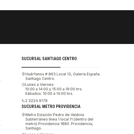
PAGOS SE
Tu compra 
SUCURSAL SANTIAGO CENTRO
Huérfanos # 863 Local 13, Galería España.
Santiago Centro.
.
Lunes a Viernes:
10:00 a 14:00 y 15:00 a 19:00 hrs.
Sábados: 10:00 a 14:00 hrs.
2 3224 9178
SUCURSAL METRO PROVIDENCIA
Metro Estación Pedro de Valdivia
Subterráneo línea 1 local 11 (dentro del
metro) Providencia 1880. Providencia,
.
Santiago.