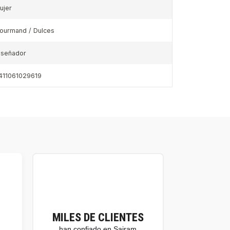
ujer
ourmand / Dulces
iseñador
411061029619
MILES DE CLIENTES
han confiado en Sairam