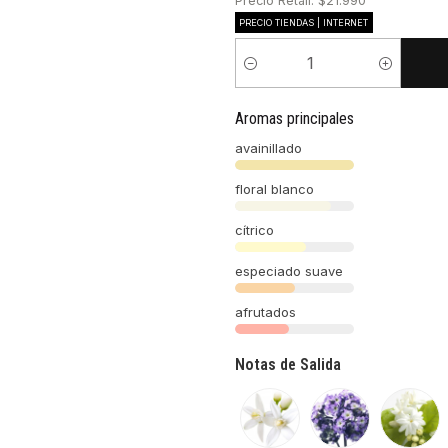
Precio Retail: $21.990
PRECIO TIENDAS | INTERNET
Cantidad
Aromas principales
avainillado
floral blanco
cítrico
especiado suave
afrutados
Notas de Salida