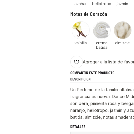
azahar
heliotropo
jazmín
Notas de Corazón
vainilla
crema
almizcle
batida
Agregar a la lista de favo
COMPARTIR ESTE PRODUCTO
DESCRIPCIÓN
Un Perfume de la familia olfativ
fragrancia es nueva. Dance Mid
son pera, pimienta rosa y berga
naranjo, heliotropo, jazmín y az
batida, almizcle, notas amadera
DETALLES