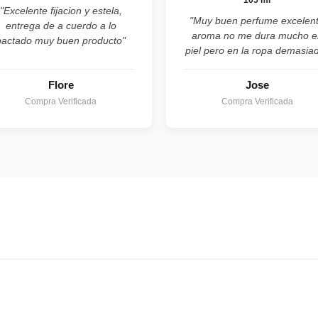
105 ml
"Excelente fijacion y estela,
"Muy buen perfume excelen
entrega de a cuerdo a lo
aroma no me dura mucho e
pactado muy buen producto"
piel pero en la ropa demasia
Flore
Jose
Compra Verificada
Compra Verificada