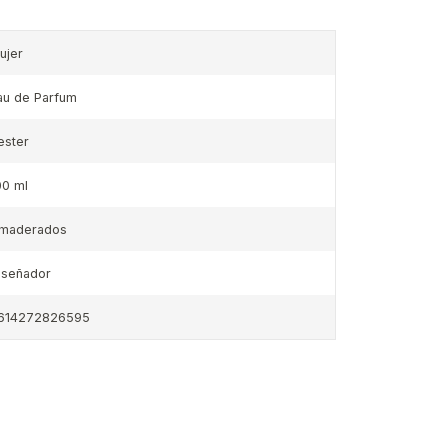
ujer
au de Parfum
ester
00 ml
maderados
iseñador
614272826595