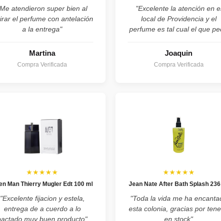
"Me atendieron super bien al
"Excelente la atención en e
tirar el perfume con antelación
local de Providencia y el
a la entrega"
perfume es tal cual el que pe
Martina
Joaquin
Compra Verificada
Compra Verificada
★★★★★
★★★★★
ien Man Thierry Mugler Edt 100 ml
Jean Nate After Bath Splash 236
"Excelente fijacion y estela,
"Toda la vida me ha encanta
entrega de a cuerdo a lo
esta colonia, gracias por tene
pactado muy buen producto"
en stock"