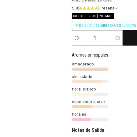
Precio Retail: $97.990
5.0
1 reseña
PRECIO TIENDAS | INTERNET
PRODUCTO SIN DEVOLUCION 
Cantidad
Aromas principales
amaderado
almizclado
floral blanco
especiado suave
florales
Notas de Salida