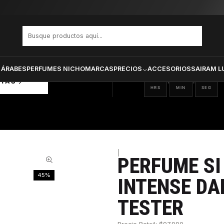
E INTENSE DAMA EDP 100 ML TESTER
PRODUCTOS SELECCIONA
CTOS
ONADOS
 ÁRABES
PERFUMES NICHO
MARCAS
PRECIOS
ACCESORIOS
SAIRAM L
12
29
56
:
:
RTAS
HRS
MIN
SEG
|
PERFUME SI
45%
INTENSE DA
TESTER