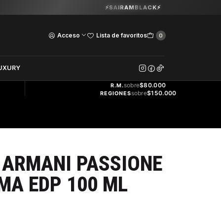
Guardia Vieja 202. Oficina 102.
⚡SAIRAMBLACK⚡
Ver Horarios
Acceso
Lista de favoritos
0
DOS
UXURY
ENVÍO
GRATIS
sobre
$80.000
R.M.
sobre
$150.000
REGIONES
 ARMANI PASSIONE
MA EDP 100 ML