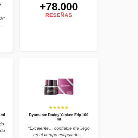
+78.000
l
RESEÑAS
dí"
★★★★★
 ml
Dyamante Daddy Yankee Edp 100
ml
do
"Excelente… confiable me llegó
rla
en el tiempo estipulado….