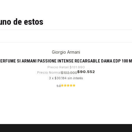
uno de estos
Giorgio Armani
ERFUME SI ARMANI PASSIONE INTENSE RECARGABLE DAMA EDP 100 
Precio Retail
$131.990
$90.552
Precio Normal
$102.900
3 x $30.184 sin interés
5.0