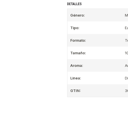
DETALLES
Género:
M
Tipo:
E
Formato:
T
Tamaño:
1
Aroma:
A
Linea:
D
GTIN:
3