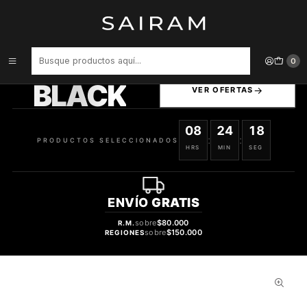
Inicio
Perfume
Perfumes Unisex
PERFUME SIMONE ANDREOLI KIT THE ICONS UNISEX EDP INTENSE
6 X 1,7 ML ESTUCHE
PRODUCTOS
0
SELECCIONADOS
BLACK
VER OFERTAS
08
24
17
:
:
PRODUCTOS SELECCIONADOS
HRS
MIN
SEG
ENVÍO
GRATIS
sobre
$80.000
R.M.
sobre
$150.000
REGIONES