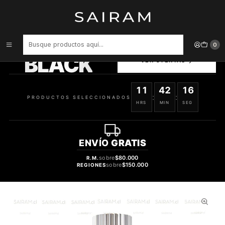
Inicio
Perfume
tester
PERFUME STARWALKER VARON EDT 75 ML TESTER
PRODUCTOS
0
SELECCIONADOS
BLACK
VER OFERTAS
11
42
15
:
:
PRODUCTOS SELECCIONADOS
HRS
MIN
SEG
ENVÍO
GRATIS
sobre
$80.000
R.M.
sobre
$150.000
REGIONES
31%