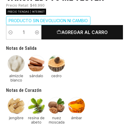
Precio Retail: $46.990
PRECIO TIENDAS | INTERNET
PRODUCTO SIN DEVOLUCION NI CAMBIO
AGREGAR AL CARRO
Cantidad
Notas de Salida
almizcle
sándalo
cedro
blanco
Notas de Corazón
jengibre
resina de
nuez
ámbar
abeto
moscada