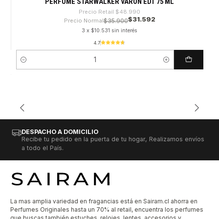
PERFUME STARWALKER VARON EDT 75 ML
Precio Retail
$48.990
$31.592
Precio Normal
$35.900
3 x $10.531 sin interés
4.7
Cantidad
DESPACHO A DOMICILIO
Recibe tu pedido en la puerta de tu hogar, Realizamos envíos
a todo el País.
La mas amplia variedad en fragancias está en Sairam.cl ahorra en
Perfumes Originales hasta un 70% al retail, encuentra los perfumes
que buscas también estuches, relojes, lentes, accesorios y