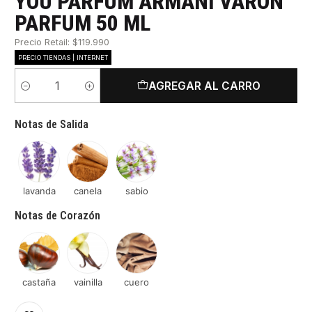
YOU PARFUM ARMANI VARON
PARFUM 50 ML
Precio Retail: $119.990
PRECIO TIENDAS | INTERNET
AGREGAR AL CARRO
Cantidad
Notas de Salida
lavanda
canela
sabio
Notas de Corazón
castaña
vainilla
cuero