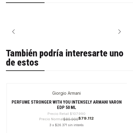
También podría interesarte uno
de estos
Giorgio Armani
-26%
PERFUME STRONGER WITH YOU INTENSELY ARMANI VARON
EDP 50 ML
Precio Retail
$107.990
$79.112
Precio Normal
$89.900
3 x $26.371 sin interés