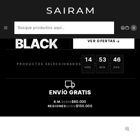
Inicio
Perfume
Perfumes de Hombre
PERFUME STRONGER WITH YOU PARFUM ARMANI VARON PARFUM
50 ML
PRODUCTOS
0
SELECCIONADOS
BLACK
VER OFERTAS
14
53
45
:
:
PRODUCTOS SELECCIONADOS
HRS
MIN
SEG
ENVÍO
GRATIS
sobre
$80.000
R.M.
sobre
$150.000
REGIONES
31%