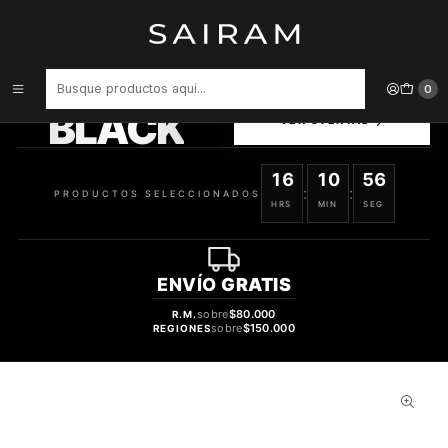
Inicio
Perfume
Perfumes de Hombre
Perfume Subtil Salvatore Ferragamo Hombre Edt 100 ml
PRODUCTOS
0
SELECCIONADOS
BLACK
VER OFERTAS
16
10
55
:
:
PRODUCTOS SELECCIONADOS
HRS
MIN
SEG
ENVÍO
GRATIS
sobre
$80.000
R.M.
sobre
$150.000
REGIONES
60%