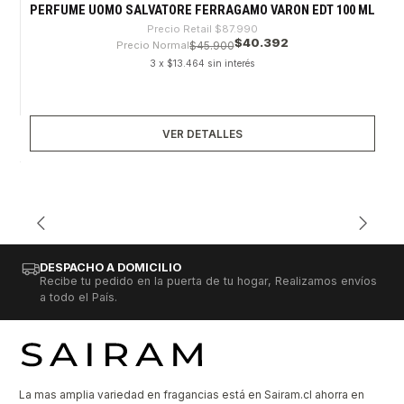
Agotado
PERFUME UOMO SALVATORE FERRAGAMO VARON EDT 100 ML
Precio Retail
$87.990
$40.392
Precio Normal
$45.900
3 x $13.464 sin interés
VER DETALLES
DESPACHO A DOMICILIO
Recibe tu pedido en la puerta de tu hogar, Realizamos envíos
a todo el País.
La mas amplia variedad en fragancias está en Sairam.cl ahorra en