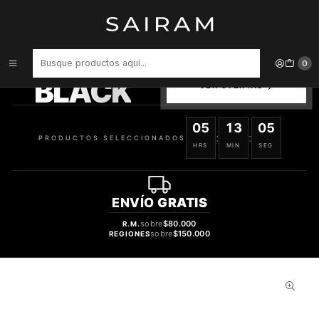
Inicio
Perfume
Perfumes de Mujer
Perfume Tease Heartbreaker Victoria Secret Mujer Edp 50 ml
PRODUCTOS
0
SELECCIONADOS
BLACK
VER OFERTAS
05
13
05
:
:
PRODUCTOS SELECCIONADOS
HRS
MIN
SEG
ENVÍO
GRATIS
sobre
$80.000
R.M.
sobre
$150.000
REGIONES
30%