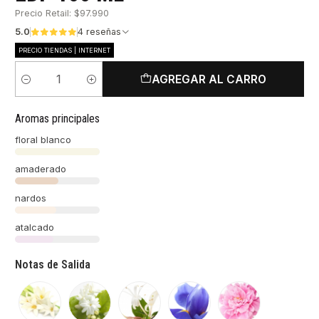
Precio Retail: $97.990
5.0
4 reseñas
PRECIO TIENDAS | INTERNET
AGREGAR AL CARRO
Cantidad
Aromas principales
floral blanco
amaderado
nardos
atalcado
Notas de Salida