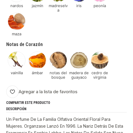
nardos
jazmín
madreselv
iris
peonía
a
maza
Notas de Corazón
vainilla
ámbar
notas del
madera de
cedro de
bosque
guayaco
virginia
Agregar a la lista de favoritos
COMPARTIR ESTE PRODUCTO
DESCRIPCIÓN
Un Perfume De La Familia Olfativa Oriental Floral Para
Mujeres. Organzase Lanzó En 1996. La Nariz Detrás De Esta
Fragrancia Es Sophie Labbe. Las Notas De Salida Son Nuez