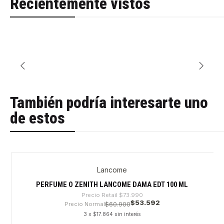
Recientemente vistos
También podría interesarte uno
de estos
Lancome
-27%
PERFUME O ZENITH LANCOME DAMA EDT 100 ML
Precio Retail
$73.990
$53.592
Precio Normal
$60.900
3 x $17.864 sin interés