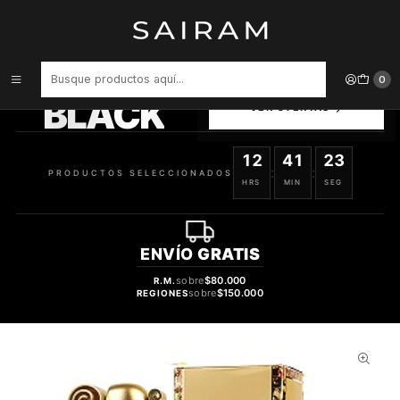
Inicio
Perfume
Perfumes de Mujer
PERFUME ORGANZA DAMA EDP 100 ML
PRODUCTOS
0
SELECCIONADOS
BLACK
VER OFERTAS
12
41
22
:
:
PRODUCTOS SELECCIONADOS
HRS
MIN
SEG
ENVÍO
GRATIS
sobre
$80.000
R.M.
sobre
$150.000
REGIONES
32%