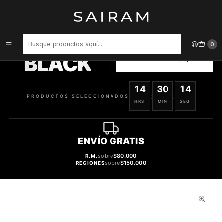
Inicio
Perfume
Perfumes de Hombre
Perfume Trussardi Uomo Hombre Edt 100 ml
PRODUCTOS
0
SELECCIONADOS
BLACK
VER OFERTAS
14
30
13
:
:
PRODUCTOS SELECCIONADOS
HRS
MIN
SEG
ENVÍO
GRATIS
sobre
$80.000
R.M.
sobre
$150.000
REGIONES
28%