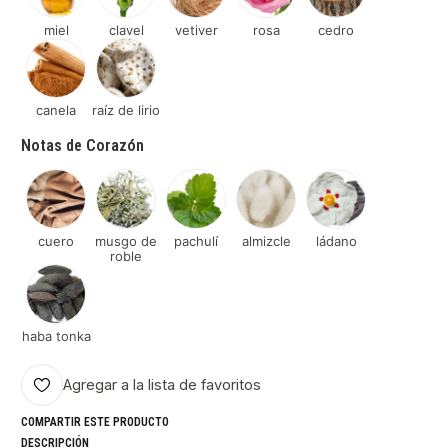
miel
clavel
vetiver
rosa
cedro
canela
raíz de lirio
Notas de Corazón
cuero
musgo de
pachulí
almizcle
ládano
roble
haba tonka
Agregar a la lista de favoritos
COMPARTIR ESTE PRODUCTO
DESCRIPCIÓN