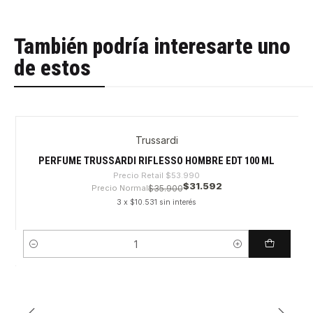
También podría interesarte uno
de estos
Trussardi
-41%
PERFUME TRUSSARDI RIFLESSO HOMBRE EDT 100 ML
Precio Retail
$53.990
$31.592
Precio Normal
$35.900
3 x $10.531 sin interés
Cantidad