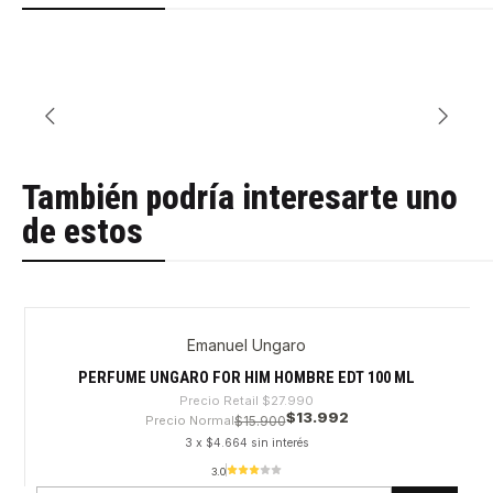
También podría interesarte uno
de estos
Emanuel Ungaro
-50%
PERFUME UNGARO FOR HIM HOMBRE EDT 100 ML
Precio Retail
$27.990
$13.992
Precio Normal
$15.900
3 x $4.664 sin interés
3.0