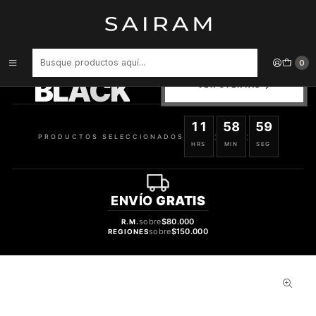
Inicio
Perfume
Perfumes de Hombre
Perfume Ungaro Fresh For Him Hombre Edt 100 ml
PRODUCTOS
0
SELECCIONADOS
BLACK
VER OFERTAS
11
58
59
:
:
PRODUCTOS SELECCIONADOS
HRS
MIN
SEG
ENVÍO
GRATIS
sobre
$80.000
R.M.
sobre
$150.000
REGIONES
56%