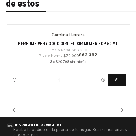
de estos
Carolina Herrera
-28%
PERFUME VERY GOOD GIRL ELIXIR MUJER EDP 50 ML
Precio Retail
$86.990
$62.392
Precio Normal
$70.900
3 x $20.798 sin interés
Cantidad
DESPACHO A DOMICILIO
Recibe tu pedido en la puerta de tu hogar, Realizamos envíos
a todo el País.