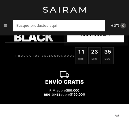
Inicio
Perfume
Perfumes de Mujer
Perfume Very Good Girl Mujer Edp 30 ml
PRODUCTOS
0
SELECCIONADOS
BLACK
VER OFERTAS
11
23
35
:
:
PRODUCTOS SELECCIONADOS
HRS
MIN
SEG
ENVÍO
GRATIS
sobre
$80.000
R.M.
sobre
$150.000
REGIONES
32%