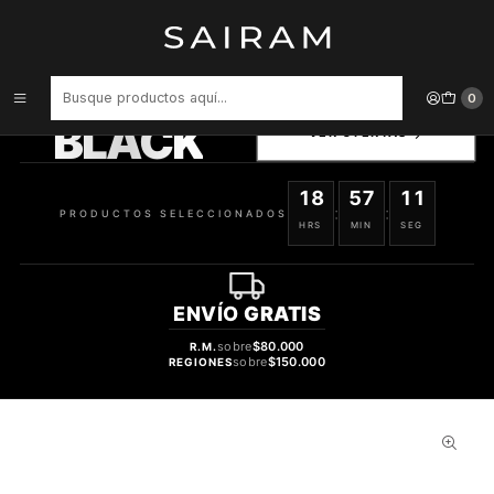
Inicio
Perfume
Perfumes Unisex
PERFUME ZIMAYA MAZAAJ UNISEX EDP 100 ML
PRODUCTOS
0
SELECCIONADOS
BLACK
VER OFERTAS
18
57
10
:
:
PRODUCTOS SELECCIONADOS
HRS
MIN
SEG
ENVÍO
GRATIS
sobre
$80.000
R.M.
sobre
$150.000
REGIONES
28%