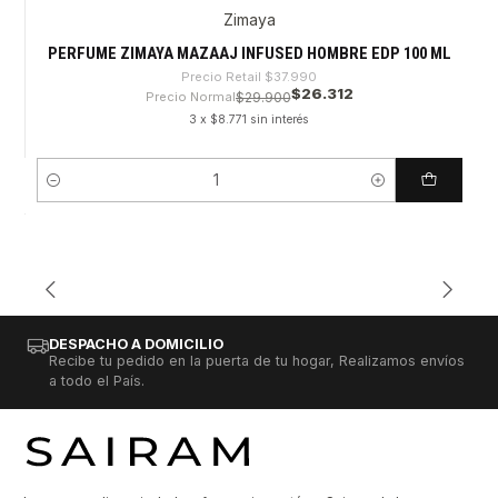
Zimaya
-30%
PERFUME ZIMAYA MAZAAJ INFUSED HOMBRE EDP 100 ML
Precio Retail
$37.990
$26.312
Precio Normal
$29.900
3 x $8.771 sin interés
Cantidad
DESPACHO A DOMICILIO
Recibe tu pedido en la puerta de tu hogar, Realizamos envíos
a todo el País.