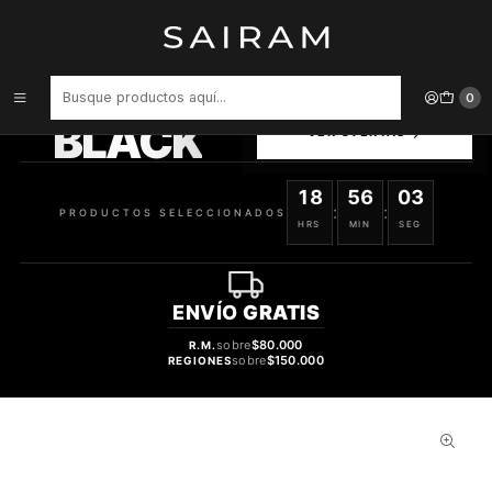
Inicio
Perfume
Perfumes Unisex
PERFUME ZIMAYA NOOR OUD UNISEX EDP 100 ML
PRODUCTOS
0
SELECCIONADOS
BLACK
VER OFERTAS
18
56
03
:
:
PRODUCTOS SELECCIONADOS
HRS
MIN
SEG
ENVÍO
GRATIS
sobre
$80.000
R.M.
sobre
$150.000
REGIONES
51%