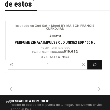
de estos
Inspirado en
Oud Satin Mood BY MAISON FRANCIS
KURKDJIAN
-51%
Zimaya
PERFUME ZIMAYA IMPULSE OUD UNISEX EDP 100 ML
Precio Retail
$33.990
$16.632
Precio Normal
$18.900
3 x $5.544 sin interés
Cantidad
DESPACHO A DOMICILIO
Recibe tu pedido en la puerta de tu hogar, Realizamos envíos
a todo el País.