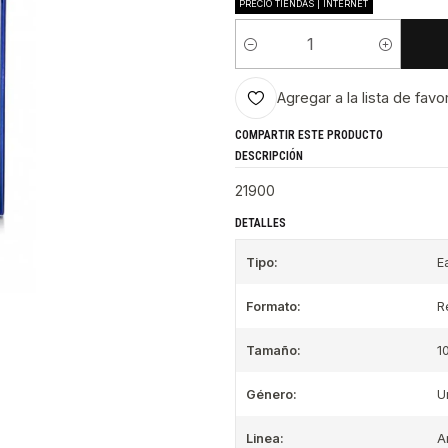
PRECIO TIENDAS | INTERNET
Cantidad
Agregar a la lista de favo
COMPARTIR ESTE PRODUCTO
DESCRIPCIÓN
21900
DETALLES
Tipo:
E
Formato:
R
Tamaño:
1
Género:
U
Linea:
A