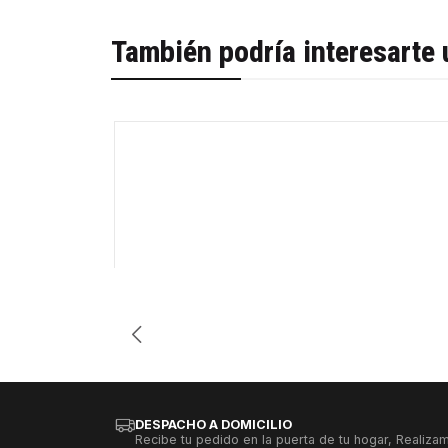
También podría interesarte 
-43%
Cantidad
DESPACHO A DOMICILIO
Recibe tu pedido en la puerta de tu hogar, Realizam