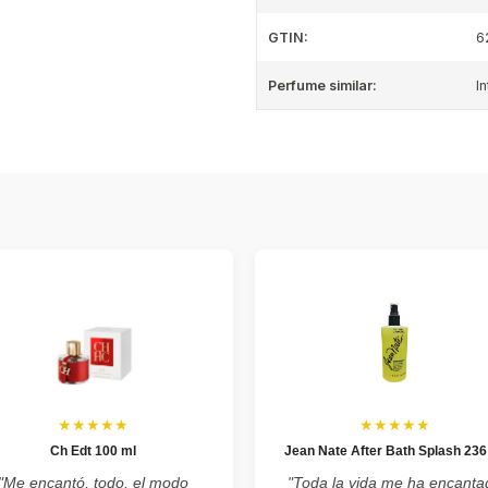
GTIN:
6
Perfume similar:
I
★★★★★
★★★★★
Ch Edt 100 ml
Jean Nate After Bath Splash 236
"Me encantó, todo, el modo
"Toda la vida me ha encanta