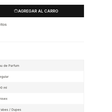
AGREGAR AL CARRO
ritos
au de Parfum
egular
00 ml
nisex
rabes / Dupes