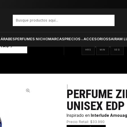
AWAAN UNISEX EDP 100 ML
PRODUCTOS SELECCIONA
CTOS
ONADOS
 ÁRABES
PERFUMES NICHO
MARCAS
PRECIOS
ACCESORIOS
SAIRAM L
06
24
19
:
:
RTAS
HRS
MIN
SEG
|
PERFUME Z
51%
UNISEX EDP
Inspirado en
Interlude Amoua
Precio Retail: $33.990