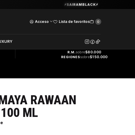
Guardia Vieja 202. Oficina 102.
⚡SAIRAMBLACK⚡
Ver Horarios
Acceso
Lista de favoritos
0
DOS
UXURY
ENVÍO
GRATIS
sobre
$80.000
R.M.
sobre
$150.000
REGIONES
IMAYA RAWAAN
 100 ML
ge