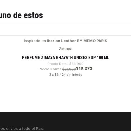
uno de estos
Inspirado en
Iberian Leather BY MEMO PARIS
Zimaya
PERFUME ZIMAYA GHAYATH UNISEX EDP 100 ML
Precio Retail
$33.990
$19.272
Precio Normal
$21.900
3 x $6.424 sin interés
os envíos a todo el País.