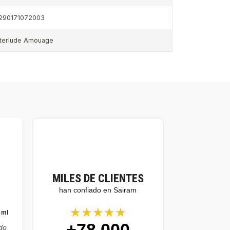
290171072003
nterlude Amouage
MILES DE CLIENTES
han confiado en Sairam
★★★★★
 ml
+78.000
do