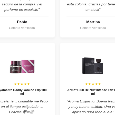
seguro de la compra y el
esta colonia, gracias por tene
perfume es exquisito"
en stock"
Pablo
Martina
Compra Verificada
Compra Verificada
★★★★★
★★★★★
yamante Daddy Yankee Edp 100
Armaf Club De Nuit Intense Edt 
ml
ml
xcelente… confiable me llegó
"Aroma Exquisito. Buena fijac
en el tiempo estipulado….
y muy buena calidad. Una v
Gracias 😻🫶🏻"
aplicado dura todo el día"