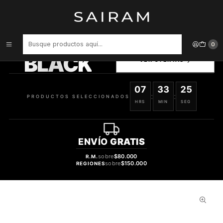
Inicio
Accesorios para Dispositivos
Protector Songz De Camara For Iphone 13 Pro Max 617930336750
PRODUCTOS
0
SELECCIONADOS
BLACK
VER OFERTAS
07
33
24
:
:
PRODUCTOS SELECCIONADOS
HRS
MIN
SEG
ENVÍO
GRATIS
sobre
$80.000
R.M.
sobre
$150.000
REGIONES
41%