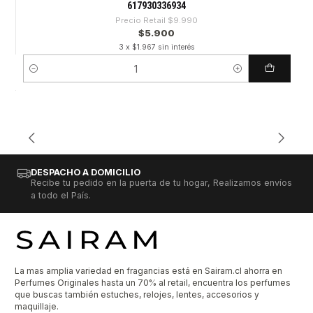
617930336934
Precio Retail
$9.990
$5.900
3 x $1.967 sin interés
Cantidad
DESPACHO A DOMICILIO
Recibe tu pedido en la puerta de tu hogar, Realizamos envíos
a todo el País.
La mas amplia variedad en fragancias está en Sairam.cl ahorra en
Perfumes Originales hasta un 70% al retail, encuentra los perfumes
que buscas también estuches, relojes, lentes, accesorios y
maquillaje.