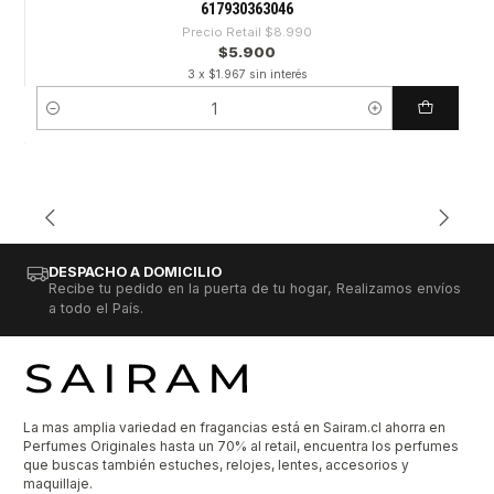
617930363046
Precio Retail
$8.990
$5.900
3 x $1.967 sin interés
Cantidad
DESPACHO A DOMICILIO
Recibe tu pedido en la puerta de tu hogar, Realizamos envíos
a todo el País.
La mas amplia variedad en fragancias está en Sairam.cl ahorra en
Perfumes Originales hasta un 70% al retail, encuentra los perfumes
que buscas también estuches, relojes, lentes, accesorios y
maquillaje.