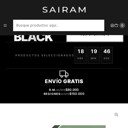
Inicio
Accesorios para Dispositivos
Protector Songz De Camara For Samsung S23/S23 617930363053
PRODUCTOS
0
SELECCIONADOS
BLACK
VER OFERTAS
18
19
45
:
:
PRODUCTOS SELECCIONADOS
HRS
MIN
SEG
ENVÍO
GRATIS
sobre
$80.000
R.M.
sobre
$150.000
REGIONES
34%