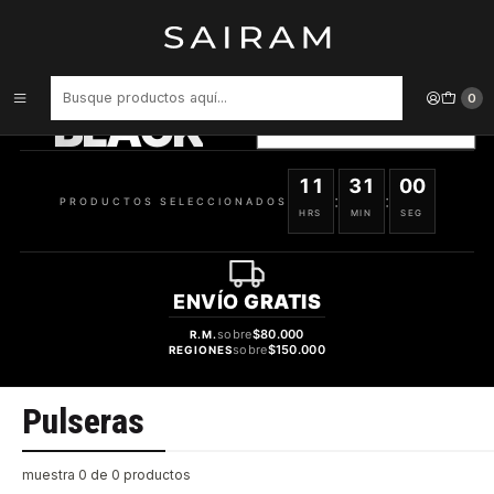
Inicio
Joyería
Pulseras
PRODUCTOS
SELECCIONADOS
0
BLACK
VER OFERTAS
11
31
00
:
:
PRODUCTOS SELECCIONADOS
HRS
MIN
SEG
ENVÍO
GRATIS
sobre
$80.000
R.M.
sobre
$150.000
REGIONES
Pulseras
muestra 0 de 0 productos