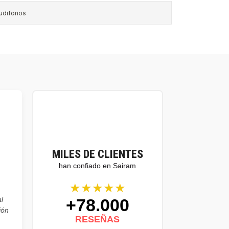
udifonos
MILES DE CLIENTES
han confiado en Sairam
★★★★★
+78.000
l
ión
RESEÑAS