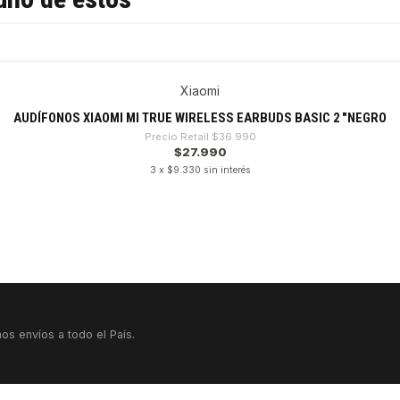
Xiaomi
AUDÍFONOS XIAOMI MI TRUE WIRELESS EARBUDS BASIC 2 "NEGRO
Precio Retail
$36.990
$27.990
3 x $9.330 sin interés
os envíos a todo el País.