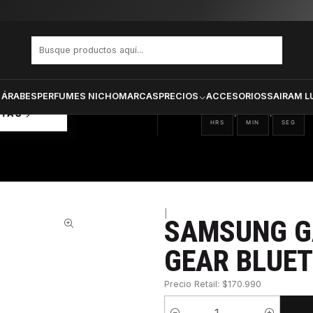
uds + Gear Bluetooth Negro
PRODUCTOS SELECCIONA
CTOS
ONADOS
 ÁRABES
PERFUMES NICHO
MARCAS
PRECIOS
ACCESORIOS
SAIRAM L
15
20
11
:
:
RTAS
HRS
MIN
SEG
|
SAMSUNG G
21%
GEAR BLUE
Precio Retail: $170.990