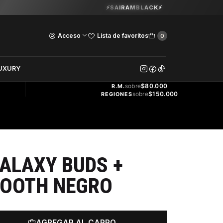
Guardia Vieja 202. Oficina 102.
⚡SAIRAMBLACK⚡
Ver Horarios
Acceso
Lista de favoritos
0
DOS
UXURY
ENVÍO
GRATIS
sobre
$80.000
R.M.
sobre
$150.000
REGIONES
ALAXY BUDS +
TOOTH NEGRO
AGREGAR AL CARRO