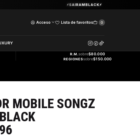
Guardia Vieja 202. Oficina 102.
⚡SAIRAMBLACK⚡
Ver Horarios
Acceso
Lista de favoritos
0
DOS
UXURY
ENVÍO
GRATIS
sobre
$80.000
R.M.
sobre
$150.000
REGIONES
OR MOBILE SONGZ
 BLACK
96