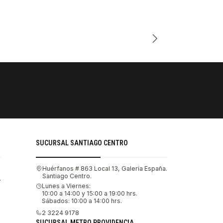
Cantidad
PAGOS SE
Tu compra 
SUCURSAL SANTIAGO CENTRO
Huérfanos # 863 Local 13, Galería España.
Santiago Centro.
.
Lunes a Viernes:
10:00 a 14:00 y 15:00 a 19:00 hrs.
Sábados: 10:00 a 14:00 hrs.
2 3224 9178
SUCURSAL METRO PROVIDENCIA