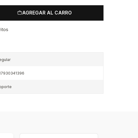
AGREGAR AL CARRO
ritos
egular
17930341396
oporte