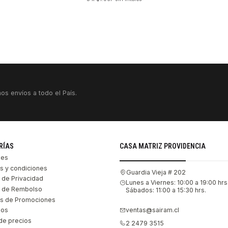
os envíos a todo el País.
RÍAS
CASA MATRIZ PROVIDENCIA
les
s y condiciones
Guardia Vieja # 202
s de Privacidad
Lunes a Viernes: 10:00 a 19:00 hrs
as de Rembolso
Sábados: 11:00 a 15:30 hrs.
s de Promociones
ventas@sairam.cl
nos
de precios
2 2479 3515