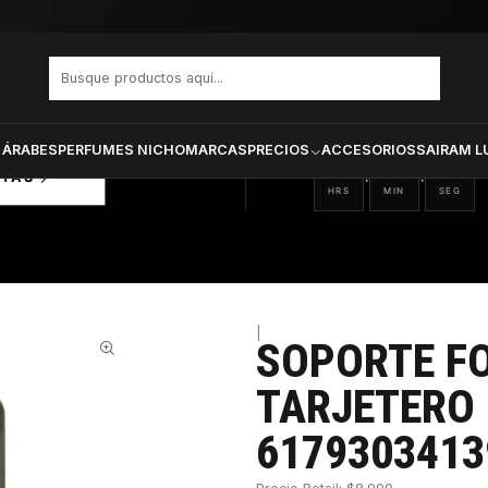
le Songz Tarjetero Black 617930341396
PRODUCTOS SELECCIONA
CTOS
ONADOS
 ÁRABES
PERFUMES NICHO
MARCAS
PRECIOS
ACCESORIOS
SAIRAM L
00
00
38
:
:
RTAS
HRS
MIN
SEG
|
SOPORTE F
34%
TARJETERO
6179303413