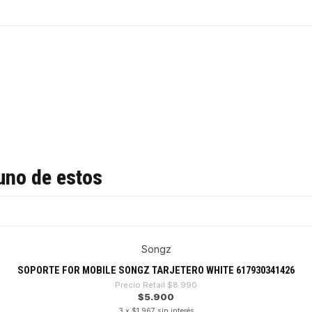
uno de estos
Songz
SOPORTE FOR MOBILE SONGZ TARJETERO WHITE 617930341426
Precio Retail
$8.990
$5.900
3 x $1.967 sin interés