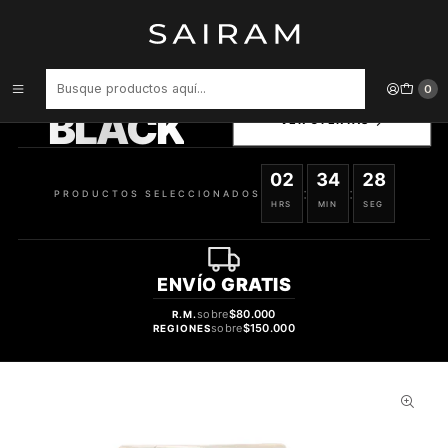
Inicio
Accesorios para Dispositivos
Vidrio Templado Songz For Ipadpro 11 5 Air 4 2019 745964073683
PRODUCTOS
0
SELECCIONADOS
BLACK
VER OFERTAS
02
34
27
:
:
PRODUCTOS SELECCIONADOS
HRS
MIN
SEG
ENVÍO
GRATIS
sobre
$80.000
R.M.
sobre
$150.000
REGIONES