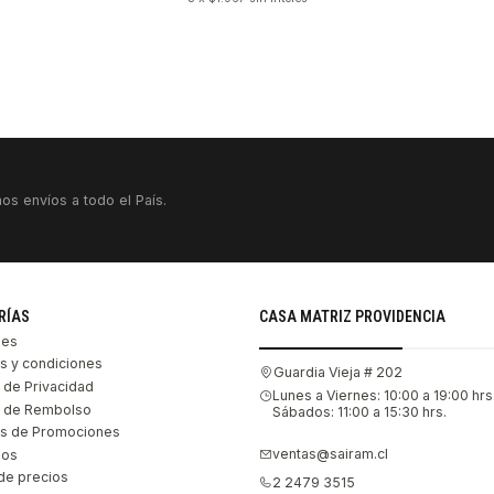
os envíos a todo el País.
RÍAS
CASA MATRIZ PROVIDENCIA
les
s y condiciones
Guardia Vieja # 202
s de Privacidad
Lunes a Viernes: 10:00 a 19:00 hrs
as de Rembolso
Sábados: 11:00 a 15:30 hrs.
s de Promociones
ventas@sairam.cl
nos
de precios
2 2479 3515