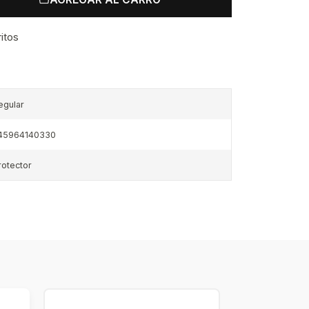
ritos
egular
45964140330
rotector