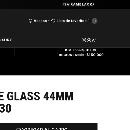
Guardia Vieja 202. Oficina 102.
⚡SAIRAMBLACK⚡
Ver Horarios
Acceso
Lista de favoritos
0
DOS
UXURY
ENVÍO
GRATIS
sobre
$80.000
R.M.
sobre
$150.000
REGIONES
E GLASS 44MM
30
AGREGAR AL CARRO