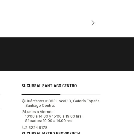
Cantidad
PAGOS SE
Tu compra 
SUCURSAL SANTIAGO CENTRO
Huérfanos # 863 Local 13, Galería España.
Santiago Centro.
.
Lunes a Viernes:
10:00 a 14:00 y 15:00 a 19:00 hrs.
Sábados: 10:00 a 14:00 hrs.
2 3224 9178
SUCURSAL METRO PROVIDENCIA