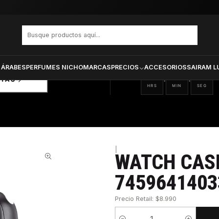
4140330
PRODUCTOS SELECCIONA
CTOS
ONADOS
 ÁRABES
PERFUMES NICHO
MARCAS
PRECIOS
ACCESORIOS
SAIRAM L
05
12
28
:
:
RTAS
HRS
MIN
SEG
|
WATCH CAS
34%
7459641403
Precio Retail: $8.990