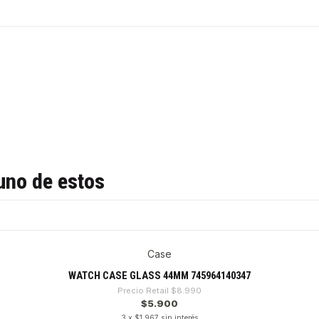
uno de estos
Case
WATCH CASE GLASS 44MM 745964140347
Precio Retail
$8.990
$5.900
3 x $1.967 sin interés