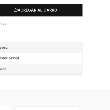
AGREGAR AL CARRO
ritos
egular
45964143164
anda