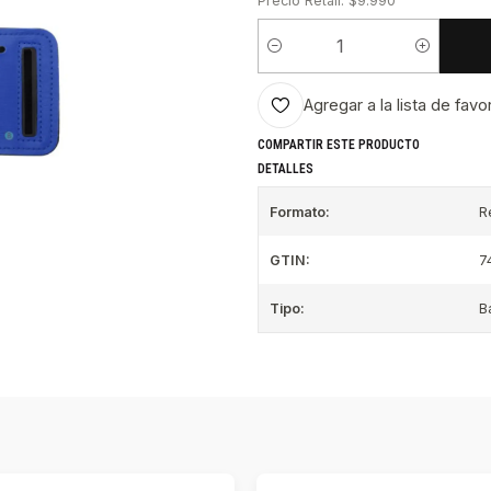
Precio Retail: $9.990
Cantidad
Agregar a la lista de favo
COMPARTIR ESTE PRODUCTO
DETALLES
Formato:
R
GTIN:
7
Tipo:
B