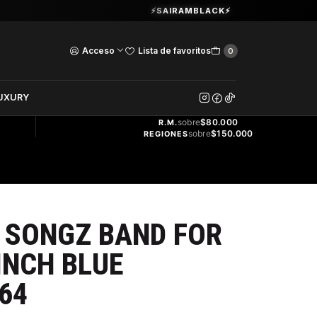
Guardia Vieja 202. Oficina 102.
⚡SAIRAMBLACK⚡
Ver Horarios
Acceso
Lista de favoritos
0
DOS
UXURY
ENVÍO
GRATIS
sobre
$80.000
R.M.
sobre
$150.000
REGIONES
 SONGZ BAND FOR
INCH BLUE
64