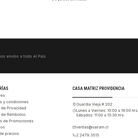
os envíos a todo el País.
RÍAS
CASA MATRIZ PROVIDENCIA
les
s y condiciones
Guardia Vieja # 202
s de Privacidad
Lunes a Viernes: 10:00 a 19:00 hrs
as de Rembolso
Sábados: 11:00 a 15:30 hrs.
s de Promociones
ventas@sairam.cl
nos
de precios
2 2479 3515