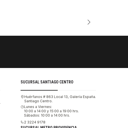
Cantidad
PAGOS SE
Tu compra 
SUCURSAL SANTIAGO CENTRO
Huérfanos # 863 Local 13, Galería España.
Santiago Centro.
.
Lunes a Viernes:
10:00 a 14:00 y 15:00 a 19:00 hrs.
Sábados: 10:00 a 14:00 hrs.
2 3224 9178
SUCURSAL METRO PROVIDENCIA