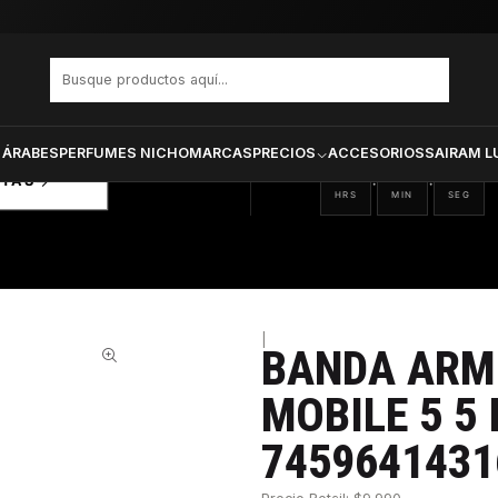
Band For Mobile 5 5 Inch Blue 745964143164
PRODUCTOS SELECCIONA
CTOS
ONADOS
 ÁRABES
PERFUMES NICHO
MARCAS
PRECIOS
ACCESORIOS
SAIRAM L
19
21
20
:
:
RTAS
HRS
MIN
SEG
|
BANDA ARM
31%
MOBILE 5 5 
7459641431