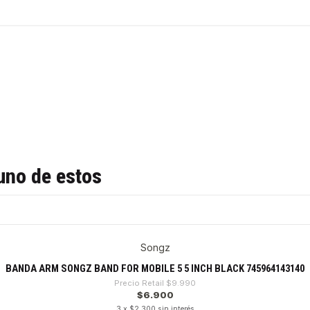
uno de estos
Songz
BANDA ARM SONGZ BAND FOR MOBILE 5 5 INCH BLACK 745964143140
Precio Retail
$9.990
$6.900
3 x $2.300 sin interés