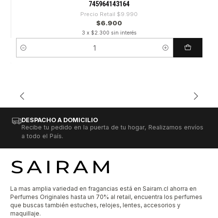
745964143164
Precio Retail
$9.990
$6.900
3 x $2.300 sin interés
Cantidad
DESPACHO A DOMICILIO
Recibe tu pedido en la puerta de tu hogar, Realizamos envíos
a todo el País.
La mas amplia variedad en fragancias está en Sairam.cl ahorra en
Perfumes Originales hasta un 70% al retail, encuentra los perfumes
que buscas también estuches, relojes, lentes, accesorios y
maquillaje.