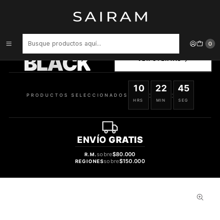
Inicio
Accesorios para Dispositivos
Banda Arm Songz Band For Mobile 5 5 Inch Red 745964143157
PRODUCTOS
0
SELECCIONADOS
BLACK
VER OFERTAS
10
22
44
:
:
PRODUCTOS SELECCIONADOS
HRS
MIN
SEG
ENVÍO
GRATIS
sobre
$80.000
R.M.
sobre
$150.000
REGIONES
31%