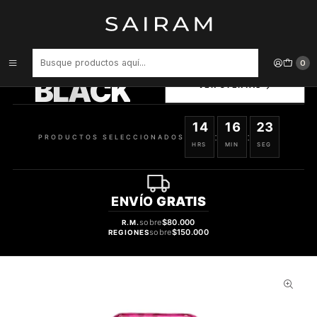
Inicio
Accesorios para Dispositivos
Carcasa Greene Gray 322580020050 Iphone 4/4S
PRODUCTOS
0
SELECCIONADOS
BLACK
VER OFERTAS
14
16
22
:
:
PRODUCTOS SELECCIONADOS
HRS
MIN
SEG
ENVÍO
GRATIS
sobre
$80.000
R.M.
sobre
$150.000
REGIONES