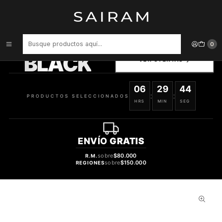
Inicio
Accesorios para Dispositivos
Carcasa Greene Gray Blue Brillante 3225800203 Iphone 4/4S
PRODUCTOS
0
SELECCIONADOS
BLACK
VER OFERTAS
06
29
43
:
:
PRODUCTOS SELECCIONADOS
HRS
MIN
SEG
ENVÍO
GRATIS
sobre
$80.000
R.M.
sobre
$150.000
REGIONES