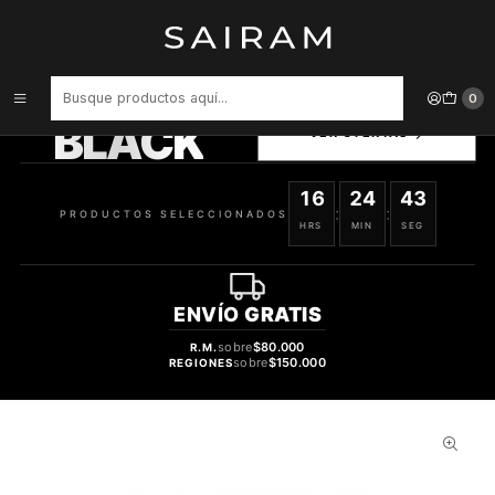
Inicio
Accesorios para Dispositivos
Carcasa Songz Ipad For 7 617980352224
PRODUCTOS
0
SELECCIONADOS
BLACK
VER OFERTAS
16
24
42
:
:
PRODUCTOS SELECCIONADOS
HRS
MIN
SEG
ENVÍO
GRATIS
sobre
$80.000
R.M.
sobre
$150.000
REGIONES
31%