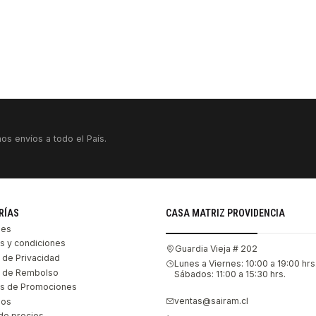
os envíos a todo el País.
RÍAS
CASA MATRIZ PROVIDENCIA
les
s y condiciones
Guardia Vieja # 202
s de Privacidad
Lunes a Viernes: 10:00 a 19:00 hrs
as de Rembolso
Sábados: 11:00 a 15:30 hrs.
s de Promociones
ventas@sairam.cl
nos
de precios