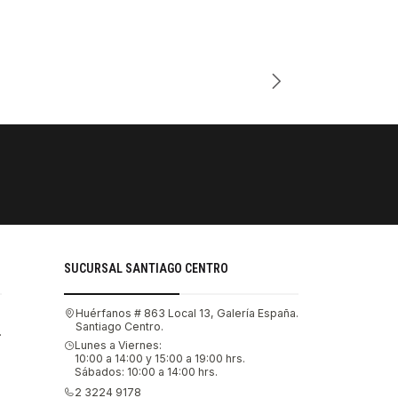
Cantidad
PAGOS SE
Tu compra 
SUCURSAL SANTIAGO CENTRO
Huérfanos # 863 Local 13, Galería España.
Santiago Centro.
.
Lunes a Viernes:
10:00 a 14:00 y 15:00 a 19:00 hrs.
Sábados: 10:00 a 14:00 hrs.
2 3224 9178