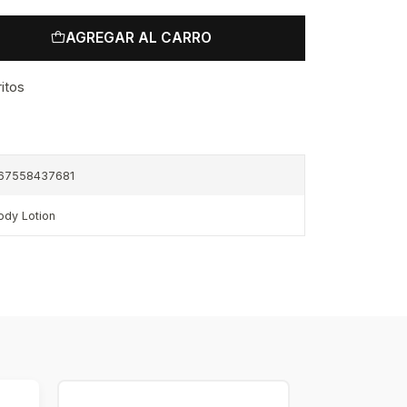
AGREGAR AL CARRO
ritos
67558437681
ody Lotion