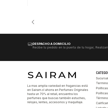
Cantidad
DESPACHO A DOMICILIO
Recibe tu pedido en la puerta de tu hogar, Realizam
CATEGO
Sucursa
Termino
La mas amplia variedad en fragancias está
Política
en Sairam.cl ahorra en Perfumes Originales
Polític
hasta un 70% al retail, encuentra los
perfumes que buscas también estuches,
Término
relojes, lentes, accesorios y maquillaje.
Califíca
Listado 