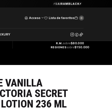
Guardia Vieja 202. Oficina 102.
⚡SAIRAMBLACK⚡
Ver Horarios
Acceso
Lista de favoritos
0
DOS
UXURY
ENVÍO
GRATIS
sobre
$80.000
R.M.
sobre
$150.000
REGIONES
 VANILLA
CTORIA SECRET
LOTION 236 ML