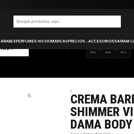
A SECRET DAMA BODY LOTION 236 ML
PRODUCTOS SELECCIONA
CTOS
ONADOS
 ÁRABES
PERFUMES NICHO
MARCAS
PRECIOS
ACCESORIOS
SAIRAM L
09
29
06
:
:
RTAS
HRS
MIN
SEG
|
CREMA BARE
22%
SHIMMER VI
DAMA BODY 