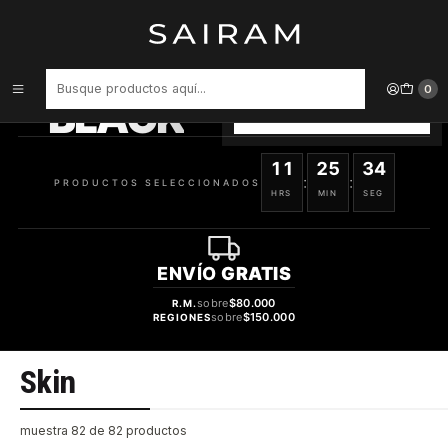
Inicio
Skin
PRODUCTOS
SELECCIONADOS
0
BLACK
VER OFERTAS
11
25
33
:
:
PRODUCTOS SELECCIONADOS
HRS
MIN
SEG
ENVÍO
GRATIS
sobre
$80.000
R.M.
sobre
$150.000
REGIONES
Skin
muestra 82 de 82 productos