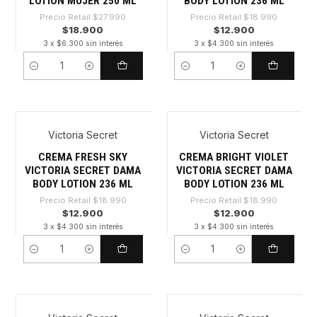
LOTION MUJER 250 ML
BODY LOTION 236 ML
Precio Retail
$27.990
Precio Retail
$18.990
$18.900
$12.900
3 x $6.300 sin interés
3 x $4.300 sin interés
Cantidad
Cantidad
Victoria Secret
Victoria Secret
-32%
-32%
CREMA FRESH SKY
CREMA BRIGHT VIOLET
VICTORIA SECRET DAMA
VICTORIA SECRET DAMA
BODY LOTION 236 ML
BODY LOTION 236 ML
Precio Retail
$18.990
Precio Retail
$18.990
$12.900
$12.900
3 x $4.300 sin interés
3 x $4.300 sin interés
Cantidad
Cantidad