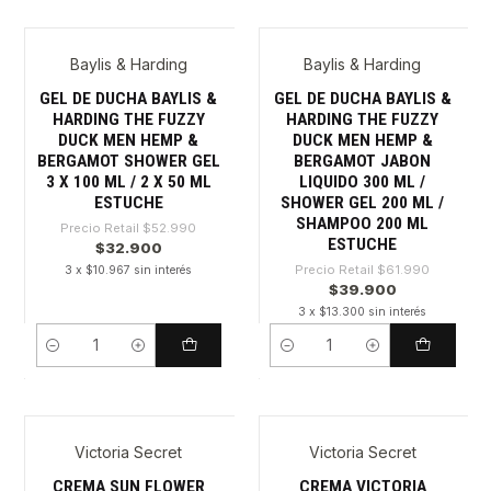
Baylis & Harding
Baylis & Harding
-37%
-35%
GEL DE DUCHA BAYLIS &
GEL DE DUCHA BAYLIS &
HARDING THE FUZZY
HARDING THE FUZZY
DUCK MEN HEMP &
DUCK MEN HEMP &
BERGAMOT SHOWER GEL
BERGAMOT JABON
3 X 100 ML / 2 X 50 ML
LIQUIDO 300 ML /
ESTUCHE
SHOWER GEL 200 ML /
SHAMPOO 200 ML
Precio Retail
$52.990
ESTUCHE
$32.900
Precio Retail
$61.990
3 x $10.967 sin interés
$39.900
3 x $13.300 sin interés
Cantidad
Cantidad
Victoria Secret
Victoria Secret
-32%
-31%
CREMA SUN FLOWER
CREMA VICTORIA