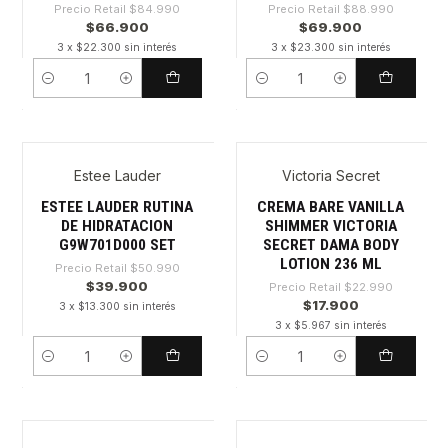
Precio Retail
$84.990
Precio Retail
$88.990
$66.900
$69.900
3 x $22.300 sin interés
3 x $23.300 sin interés
Cantidad
Cantidad
Estee Lauder
Victoria Secret
-21%
-22%
ESTEE LAUDER RUTINA
CREMA BARE VANILLA
DE HIDRATACION
SHIMMER VICTORIA
G9W701D000 SET
SECRET DAMA BODY
LOTION 236 ML
Precio Retail
$50.990
$39.900
Precio Retail
$22.990
$17.900
3 x $13.300 sin interés
3 x $5.967 sin interés
Cantidad
Cantidad