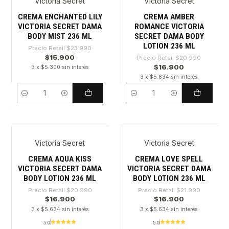
Victoria Secret
Victoria Secret
-33%
-19%
CREMA ENCHANTED LILY
CREMA AMBER
VICTORIA SECRET DAMA
ROMANCE VICTORIA
BODY MIST 236 ML
SECRET DAMA BODY
LOTION 236 ML
Precio Retail
$23.990
$15.900
Precio Retail
$20.990
$16.900
3 x $5.300 sin interés
3 x $5.634 sin interés
Cantidad
Cantidad
Victoria Secret
Victoria Secret
-19%
-23%
CREMA AQUA KISS
CREMA LOVE SPELL
VICTORIA SECERT DAMA
VICTORIA SECRET DAMA
BODY LOTION 236 ML
BODY LOTION 236 ML
Precio Retail
$20.990
Precio Retail
$21.990
$16.900
$16.900
3 x $5.634 sin interés
3 x $5.634 sin interés
5.0
5.0