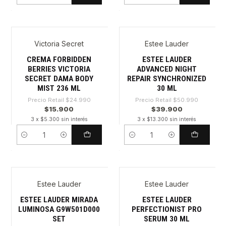
Victoria Secret
Estee Lauder
-36%
-21%
CREMA FORBIDDEN
ESTEE LAUDER
BERRIES VICTORIA
ADVANCED NIGHT
SECRET DAMA BODY
REPAIR SYNCHRONIZED
MIST 236 ML
30 ML
Precio Retail
$24.990
Precio Retail
$50.990
$15.900
$39.900
3 x $5.300 sin interés
3 x $13.300 sin interés
Cantidad
Cantidad
Estee Lauder
Estee Lauder
-21%
-21%
ESTEE LAUDER MIRADA
ESTEE LAUDER
LUMINOSA G9W501D000
PERFECTIONIST PRO
SET
SERUM 30 ML