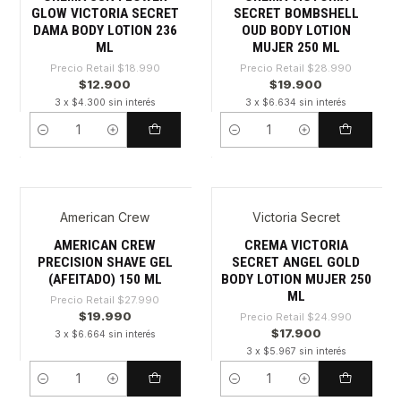
GLOW VICTORIA SECRET
SECRET BOMBSHELL
DAMA BODY LOTION 236
OUD BODY LOTION
ML
MUJER 250 ML
Precio Retail
$18.990
Precio Retail
$28.990
$12.900
$19.900
3 x $4.300 sin interés
3 x $6.634 sin interés
Cantidad
Cantidad
American Crew
Victoria Secret
-28%
-28%
AMERICAN CREW
CREMA VICTORIA
PRECISION SHAVE GEL
SECRET ANGEL GOLD
(AFEITADO) 150 ML
BODY LOTION MUJER 250
ML
Precio Retail
$27.990
$19.990
Precio Retail
$24.990
$17.900
3 x $6.664 sin interés
3 x $5.967 sin interés
Cantidad
Cantidad