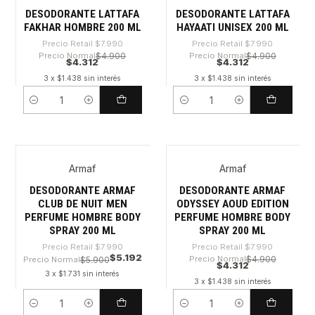
DESODORANTE LATTAFA
DESODORANTE LATTAFA
FAKHAR HOMBRE 200 ML
HAYAATI UNISEX 200 ML
Precio Retail
$7.990
Precio Retail
$7.990
Precio Normal
$4.900
Precio Normal
$4.900
$4.312
$4.312
3 x $1.438 sin interés
3 x $1.438 sin interés
Cantidad
Cantidad
Armaf
Armaf
-35%
-46%
DESODORANTE ARMAF
DESODORANTE ARMAF
CLUB DE NUIT MEN
ODYSSEY AOUD EDITION
PERFUME HOMBRE BODY
PERFUME HOMBRE BODY
SPRAY 200 ML
SPRAY 200 ML
Precio Retail
$7.990
Precio Retail
$7.990
$5.192
Precio Normal
$4.900
Precio Normal
$5.900
$4.312
3 x $1.731 sin interés
3 x $1.438 sin interés
Cantidad
Cantidad