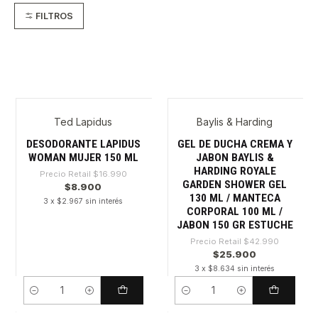
FILTROS
Ted Lapidus
Baylis & Harding
-47%
-39%
DESODORANTE LAPIDUS
GEL DE DUCHA CREMA Y
WOMAN MUJER 150 ML
JABON BAYLIS &
HARDING ROYALE
Precio Retail
$16.990
GARDEN SHOWER GEL
$8.900
130 ML / MANTECA
3 x $2.967 sin interés
CORPORAL 100 ML /
JABON 150 GR ESTUCHE
Precio Retail
$42.990
$25.900
3 x $8.634 sin interés
Cantidad
Cantidad