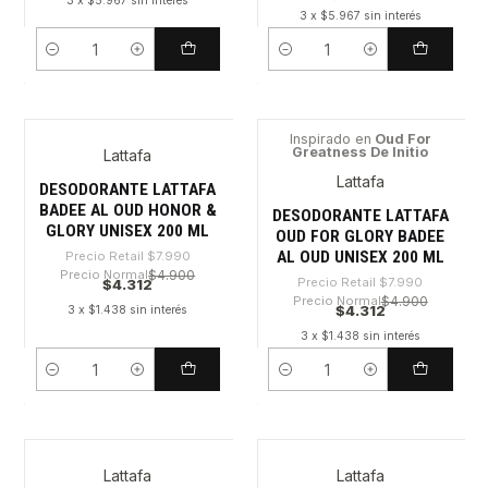
3 x $5.967 sin interés
3 x $5.967 sin interés
Cantidad
Cantidad
Inspirado en
Oud For
Greatness De Initio
Lattafa
-46%
-46%
Lattafa
DESODORANTE LATTAFA
BADEE AL OUD HONOR &
DESODORANTE LATTAFA
GLORY UNISEX 200 ML
OUD FOR GLORY BADEE
AL OUD UNISEX 200 ML
Precio Retail
$7.990
Precio Normal
$4.900
Precio Retail
$7.990
$4.312
Precio Normal
$4.900
$4.312
3 x $1.438 sin interés
3 x $1.438 sin interés
Cantidad
Cantidad
Lattafa
Lattafa
-46%
-46%