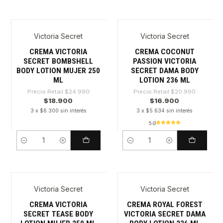
Victoria Secret
Victoria Secret
-24%
-19%
CREMA VICTORIA
CREMA COCONUT
SECRET BOMBSHELL
PASSION VICTORIA
BODY LOTION MUJER 250
SECRET DAMA BODY
ML
LOTION 236 ML
Precio Retail
$24.990
Precio Retail
$20.990
$18.900
$16.900
3 x $6.300 sin interés
3 x $5.634 sin interés
5.0
Cantidad
Cantidad
Victoria Secret
Victoria Secret
-32%
-32%
CREMA VICTORIA
CREMA ROYAL FOREST
SECRET TEASE BODY
VICTORIA SECRET DAMA