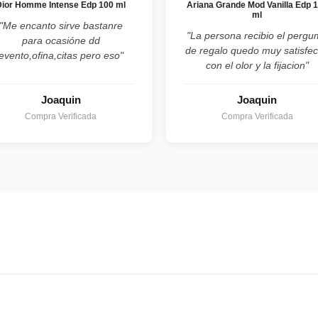
Dior Homme Intense Edp 100 ml
Ariana Grande Mod Vanilla Edp 
ml
"Me encanto sirve bastanre
"La persona recibio el perg
para ocasióne dd
de regalo quedo muy satisfe
evento,ofina,citas pero eso"
con el olor y la fijacion"
Joaquin
Joaquin
Compra Verificada
Compra Verificada