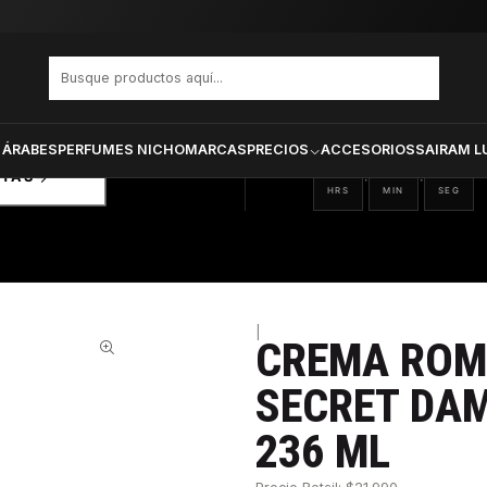
MA BODY LOTION 236 ML
PRODUCTOS SELECCIONA
CTOS
ONADOS
 ÁRABES
PERFUMES NICHO
MARCAS
PRECIOS
ACCESORIOS
SAIRAM L
21
22
10
:
:
RTAS
HRS
MIN
SEG
|
CREMA ROM
23%
SECRET DAM
236 ML