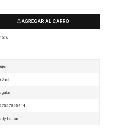
AGREGAR AL CARRO
ritos
ujer
36 ml
egular
67557895444
ody Lotion