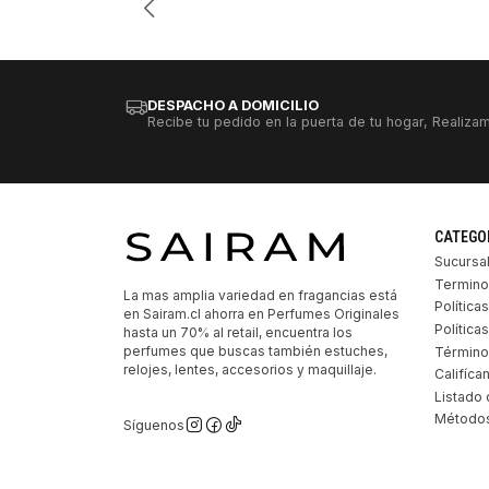
DESPACHO A DOMICILIO
Recibe tu pedido en la puerta de tu hogar, Realizam
CATEGO
Sucursa
Termino
La mas amplia variedad en fragancias está
Política
en Sairam.cl ahorra en Perfumes Originales
Polític
hasta un 70% al retail, encuentra los
perfumes que buscas también estuches,
Término
relojes, lentes, accesorios y maquillaje.
Califíca
Listado 
Métodos
Síguenos