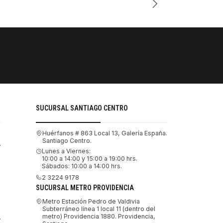
PAGOS SE
Tu compra 
SUCURSAL SANTIAGO CENTRO
Huérfanos # 863 Local 13, Galería España.
Santiago Centro.
.
Lunes a Viernes:
10:00 a 14:00 y 15:00 a 19:00 hrs.
Sábados: 10:00 a 14:00 hrs.
2 3224 9178
SUCURSAL METRO PROVIDENCIA
Metro Estación Pedro de Valdivia
Subterráneo línea 1 local 11 (dentro del
metro) Providencia 1880. Providencia,
.