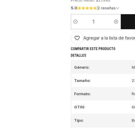
Precio Retail: $21.990
5.0
2 reseñas
Cantidad
Agregar a la lista de favo
COMPARTIR ESTE PRODUCTO
DETALLES
Género:
M
Tamaño:
2
Formato:
R
GTIN:
6
Tipo:
B