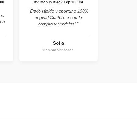
100
Bvl Man In Black Edp 100 ml
"Envió rápido y oportuno 100%
ume
original Conforme con la
cha
compra y servicios! "
Sofia
Compra Verificada