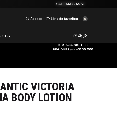
Guardia Vieja 202. Oficina 102.
⚡SAIRAMBLACK⚡
Ver Horarios
Acceso
Lista de favoritos
0
DOS
UXURY
ENVÍO
GRATIS
sobre
$80.000
R.M.
sobre
$150.000
REGIONES
ANTIC VICTORIA
A BODY LOTION