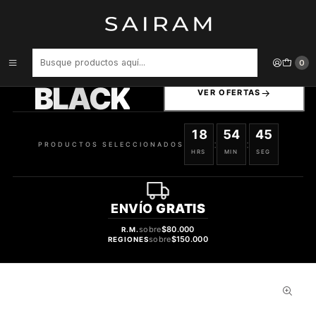
Inicio
Skin
Crema Pure Seduction Shimmer Victoria Secret Dama Body Lotion
236 ml
PRODUCTOS
0
SELECCIONADOS
BLACK
VER OFERTAS
18
54
44
:
:
PRODUCTOS SELECCIONADOS
HRS
MIN
SEG
ENVÍO
GRATIS
sobre
$80.000
R.M.
sobre
$150.000
REGIONES