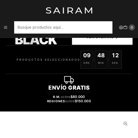
Inicio
Skin
Crema Victoria Secret Tease Body Lotion Mujer 250 ml
PRODUCTOS
0
SELECCIONADOS
BLACK
VER OFERTAS
09
48
11
:
:
PRODUCTOS SELECCIONADOS
HRS
MIN
SEG
ENVÍO
GRATIS
sobre
$80.000
R.M.
sobre
$150.000
REGIONES
32%