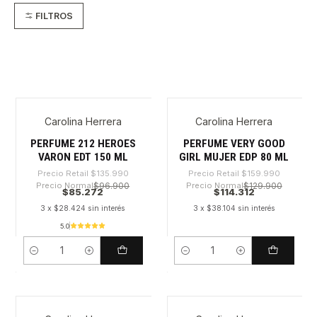
FILTROS
Carolina Herrera
Carolina Herrera
-37%
-28%
PERFUME 212 HEROES
PERFUME VERY GOOD
VARON EDT 150 ML
GIRL MUJER EDP 80 ML
Precio Retail
$135.990
Precio Retail
$159.990
Precio Normal
$96.900
Precio Normal
$129.900
$85.272
$114.312
3 x $28.424 sin interés
3 x $38.104 sin interés
5.0
Cantidad
Cantidad