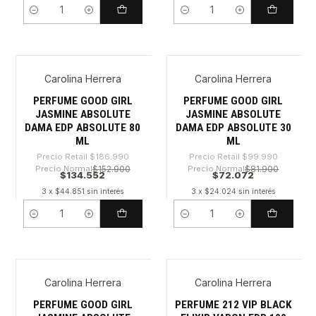
Cantidad
Cantidad
Carolina Herrera
Carolina Herrera
-28%
-27%
PERFUME GOOD GIRL
PERFUME GOOD GIRL
JASMINE ABSOLUTE
JASMINE ABSOLUTE
DAMA EDP ABSOLUTE 80
DAMA EDP ABSOLUTE 30
ML
ML
Precio Retail
$186.990
Precio Retail
$99.990
Precio Normal
$152.900
Precio Normal
$81.900
$134.552
$72.072
3 x $44.851 sin interés
3 x $24.024 sin interés
Cantidad
Cantidad
Carolina Herrera
Carolina Herrera
-28%
-30%
Nuevo
PERFUME GOOD GIRL
PERFUME 212 VIP BLACK