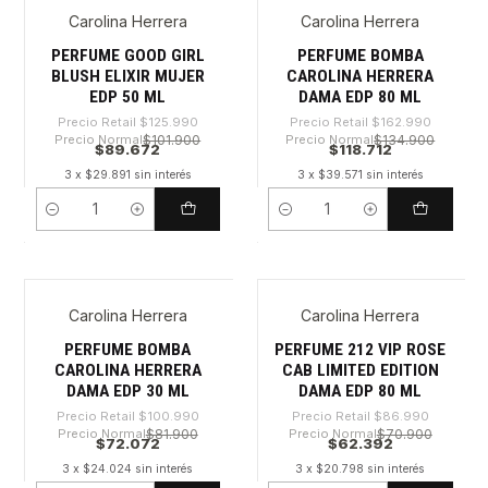
Carolina Herrera
Carolina Herrera
-28%
-27%
PERFUME GOOD GIRL
PERFUME BOMBA
BLUSH ELIXIR MUJER
CAROLINA HERRERA
EDP 50 ML
DAMA EDP 80 ML
Precio Retail
$125.990
Precio Retail
$162.990
Precio Normal
$101.900
Precio Normal
$134.900
$89.672
$118.712
3 x $29.891 sin interés
3 x $39.571 sin interés
Cantidad
Cantidad
Carolina Herrera
Carolina Herrera
-28%
-28%
PERFUME BOMBA
PERFUME 212 VIP ROSE
CAROLINA HERRERA
CAB LIMITED EDITION
DAMA EDP 30 ML
DAMA EDP 80 ML
Precio Retail
$100.990
Precio Retail
$86.990
Precio Normal
$81.900
Precio Normal
$70.900
$72.072
$62.392
3 x $24.024 sin interés
3 x $20.798 sin interés