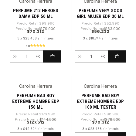
Carolina Herrera
Carolina Herrera
-29%
-32%
PERFUME 212 HEROES
PERFUME VERY GOOD
DAMA EDP 50 ML
GIRL MUJER EDP 30 ML
Precio Retail
$99.990
Precio Retail
$82.990
Precio Normal
$79.900
Precio Normal
$63.900
$70.312
$56.232
3 x $23.438 sin interés
3 x $18.744 sin interés
5.0
Cantidad
Cantidad
Carolina Herrera
Carolina Herrera
-27%
-28%
PERFUME BAD BOY
PERFUME BAD BOY
EXTREME HOMBRE EDP
EXTREME HOMBRE EDP
150 ML
100 ML TESTER
Precio Retail
$176.990
Precio Retail
$98.990
Precio Normal
$144.900
Precio Normal
$79.900
$127.512
$70.312
3 x $42.504 sin interés
3 x $23.438 sin interés