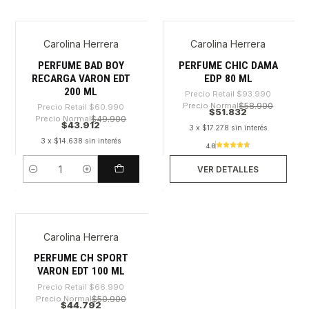
Carolina Herrera
Carolina Herrera
-28%
-44%
Nuevo
Agotado
PERFUME BAD BOY
PERFUME CHIC DAMA
RECARGA VARON EDT
EDP 80 ML
200 ML
Precio Retail
$93.990
Precio Normal
$58.900
Precio Retail
$60.990
$51.832
Precio Normal
$49.900
$43.912
3 x $17.278 sin interés
3 x $14.638 sin interés
4.8
VER DETALLES
Cantidad
Carolina Herrera
-33%
Agotado
PERFUME CH SPORT
VARON EDT 100 ML
Precio Retail
$66.990
Precio Normal
$50.900
$44.792