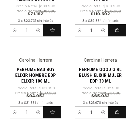
Precio Retail
$103.990
Precio Retail
$169.990
Precio Normal
$80.900
Precio Normal
$135.900
$71.192
$119.592
3 x $23.731 sin interés
3 x $39.864 sin interés
Cantidad
Cantidad
Carolina Herrera
Carolina Herrera
-28%
-30%
PERFUME BAD BOY
PERFUME GOOD GIRL
ELIXIR HOMBRE EDP
BLUSH ELIXIR MUJER
ELIXIR 100 ML
EDP 30 ML
Precio Retail
$131.990
Precio Retail
$92.990
Precio Normal
$107.900
Precio Normal
$73.900
$94.952
$65.032
3 x $31.651 sin interés
3 x $21.678 sin interés
Cantidad
Cantidad