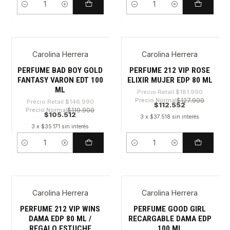
Cantidad
Cantidad
Carolina Herrera
Carolina Herrera
-28%
-38%
PERFUME BAD BOY GOLD
PERFUME 212 VIP ROSE
FANTASY VARON EDT 100
ELIXIR MUJER EDP 80 ML
ML
Precio Retail
$181.990
Precio Normal
$127.900
Precio Retail
$146.990
$112.552
Precio Normal
$119.900
$105.512
3 x $37.518 sin interés
3 x $35.171 sin interés
Cantidad
Cantidad
Carolina Herrera
Carolina Herrera
-31%
-29%
PERFUME 212 VIP WINS
PERFUME GOOD GIRL
DAMA EDP 80 ML /
RECARGABLE DAMA EDP
REGALO ESTUCHE
100 ML