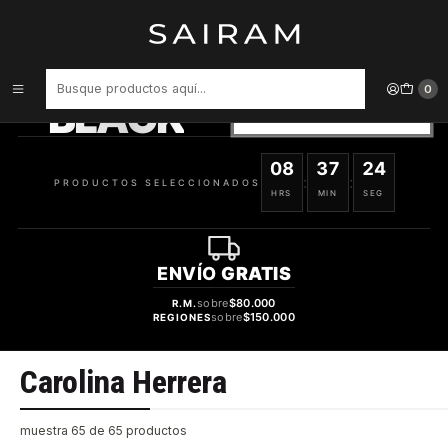
Inicio
Marcas
Carolina Herrera
PRODUCTOS
SELECCIONADOS
0
BLACK
VER OFERTAS
08
37
24
:
:
PRODUCTOS SELECCIONADOS
HRS
MIN
SEG
ENVÍO
GRATIS
sobre
$80.000
R.M.
sobre
$150.000
REGIONES
Carolina Herrera
muestra 65 de 65 productos