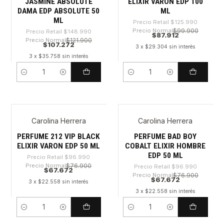
JASMINE ABSOLUTE
ELIXIR VARON EDP 100
DAMA EDP ABSOLUTE 50
ML
ML
Precio Retail
$125.990
Precio Normal
$99.900
Precio Retail
$148.990
$87.912
Precio Normal
$121.900
$107.272
3 x $29.304 sin interés
3 x $35.758 sin interés
Cantidad
Cantidad
Carolina Herrera
Carolina Herrera
-30%
-30%
Nuevo
Nuevo
PERFUME 212 VIP BLACK
PERFUME BAD BOY
ELIXIR VARON EDP 50 ML
COBALT ELIXIR HOMBRE
EDP 50 ML
Precio Retail
$96.990
Precio Normal
$76.900
Precio Retail
$96.990
$67.672
Precio Normal
$76.900
$67.672
3 x $22.558 sin interés
3 x $22.558 sin interés
Cantidad
Cantidad