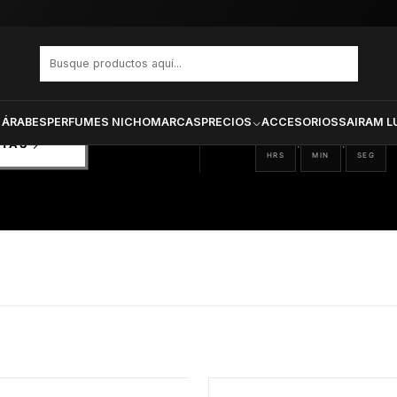
PRODUCTOS SELECCIONA
CTOS
ONADOS
 ÁRABES
PERFUMES NICHO
MARCAS
PRECIOS
ACCESORIOS
SAIRAM L
21
38
49
:
:
RTAS
HRS
MIN
SEG