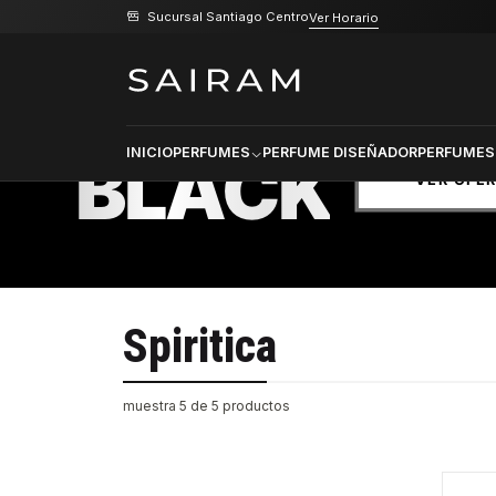
Sucursal Santiago Centro
Ver Horario
Inicio
Marcas
Spiritica
PRODU
SELECCI
BLACK
INICIO
PERFUMES
PERFUME DISEÑADOR
PERFUMES
VER OFE
Spiritica
muestra 5 de 5 productos