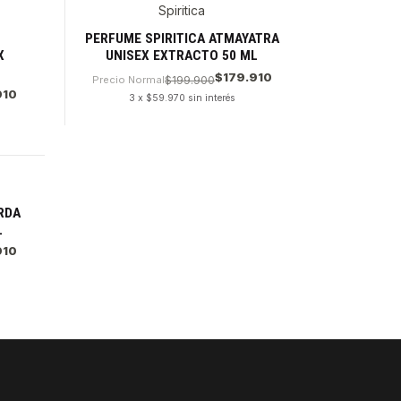
Spiritica
PERFUME SPIRITICA ATMAYATRA
X
UNISEX EXTRACTO 50 ML
$179.910
Precio Normal
$199.900
910
3 x $59.970 sin interés
Cantidad
RDA
L
910
PAGOS SE
Tu compra 