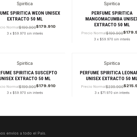
Spiritica
Spiritica
UME SPIRITICA WEON UNISEX
PERFUME SPIRITICA
EXTRACTO 50 ML
MANGOMACUMBA UNISE
EXTRACTO 50 ML
$179.910
cio Normal
$199.900
$179.
Precio Normal
$199.900
3 x $59.970 sin interés
3 x $59.970 sin interés
dad
Cantidad
Spiritica
Spiritica
RFUME SPIRITICA SUSCEPTO
PERFUME SPIRITICA LEONA
UNISEX EXTRACTO 50 ML
UNISEX EXTRACTO 50 M
$179.910
$215.
cio Normal
$199.900
Precio Normal
$239.900
3 x $59.970 sin interés
3 x $71.970 sin interés
dad
Cantidad
os envíos a todo el País.