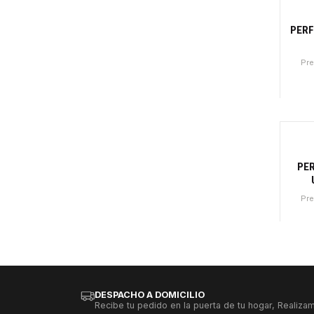
PERF
Pre
Canti
PE
Pre
Canti
DESPACHO A DOMICILIO
Recibe tu pedido en la puerta de tu hogar, Realizam