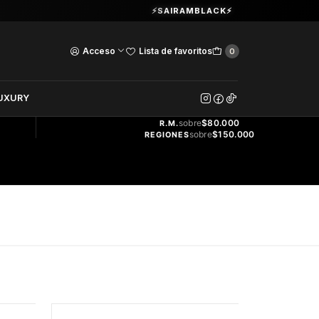
Guardia Vieja 202. Oficina 102.
⚡SAIRAMBLACK⚡
Ver Horarios
Acceso
Lista de favoritos
0
DOS
UXURY
ENVÍO
GRATIS
sobre
$80.000
R.M.
sobre
$150.000
REGIONES