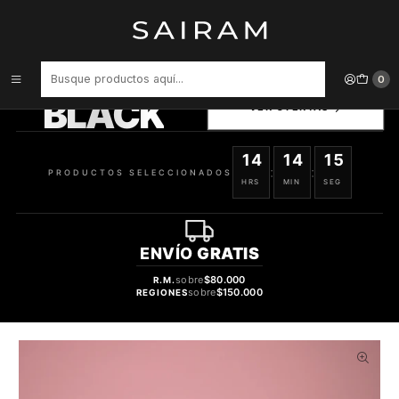
Inicio
Perfume
Perfumes Unisex
PERFUME SPIRITICA LEONARDA UNISEX EXTRACTO 50 ML
PRODUCTOS
0
SELECCIONADOS
BLACK
VER OFERTAS
14
14
14
:
:
PRODUCTOS SELECCIONADOS
HRS
MIN
SEG
ENVÍO
GRATIS
sobre
$80.000
R.M.
sobre
$150.000
REGIONES