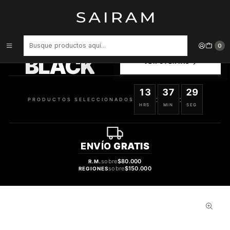
Inicio
Aroma
Gourmand - Dulces
Colonia Fantasy Dama Body Mist 236 ml
PRODUCTOS
0
SELECCIONADOS
BLACK
VER OFERTAS
13
37
28
:
:
PRODUCTOS SELECCIONADOS
HRS
MIN
SEG
ENVÍO
GRATIS
sobre
$80.000
R.M.
sobre
$150.000
REGIONES
59%