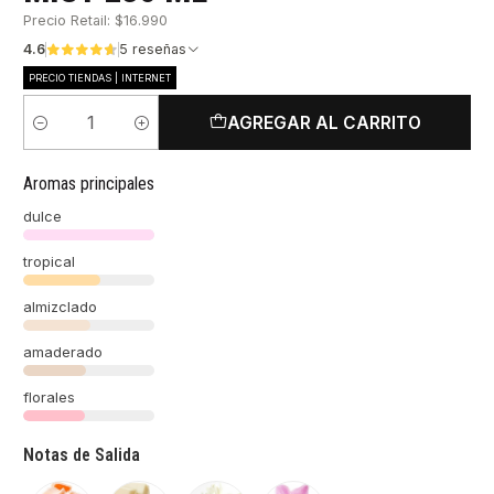
Precio Retail: $16.990
4.6
5 reseñas
PRECIO TIENDAS | INTERNET
AGREGAR AL CARRITO
Cantidad
Aromas principales
dulce
tropical
almizclado
amaderado
florales
Notas de Salida